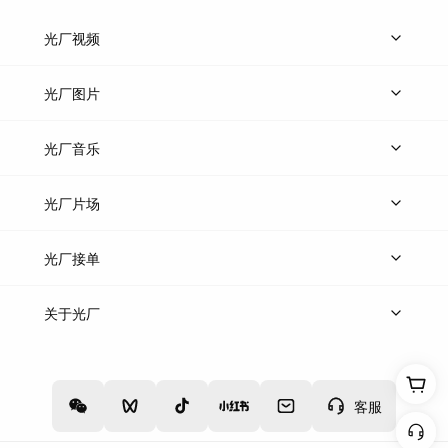
光厂视频
上传视频
精品视频
精选专辑
免费素材
光厂图片
上传图片
精品图片
光厂音乐
热门音乐
免费音效
热门歌单
立即入驻
光厂片场
上传案例
AI找镜头
片场榜单
精选案例
光厂接单
上架服务
热门服务
创作人
关于光厂
关于我们
诚聘英才
帮助中心
权责声明
客服