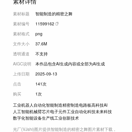
素材详情
素材标题
智能制造的精密之舞
素材编号
11599162
素材格式
png
文件大小
37.6M
透明通道
不支持
AIGC说明
本作品包含AI生成内容或全部为AI生成
上传日期
2025-09-13
点击
141次
购买
1次
工业机器人
自动化
智能制造
精密制造
电路板
高科技
AI
人工智能
机械臂
芯片
电子元件
工业自动化
科技
未来科技
数字化
智能设备
生产线
工业
创新
技术
光厂(VJshi)图片提供
智能制造的精密之舞
图片素材
下载，