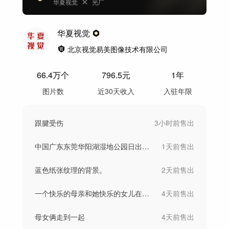
华夏视觉
光厂
华夏视觉
北京视觉易美图像技术有限公司
66.4万
个
796.5
元
1年
图片数
近30天收入
入驻年限
跟腱受伤
3小时前
售出
中国广东东莞华阳湖湿地公园日出美景的航拍
1天前
售出
蓝色纸张纹理的背景。
2天前
售出
一个快乐的母亲和她快乐的女儿在公园野餐的
4天前
售出
母女俩走到一起
4天前
售出