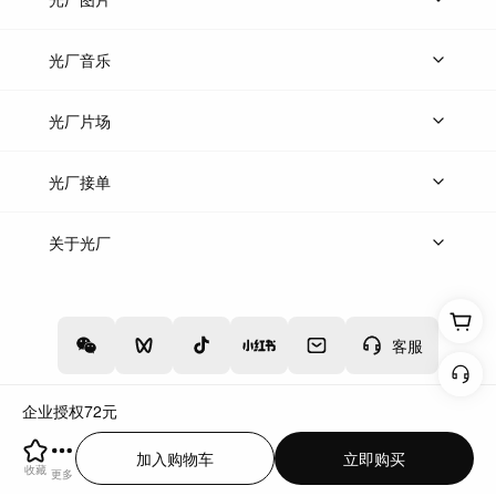
上传图片
精品图片
光厂音乐
热门音乐
免费音效
热门歌单
立即入驻
光厂片场
上传案例
AI找镜头
片场榜单
精选案例
光厂接单
上架服务
热门服务
创作人
关于光厂
关于我们
诚聘英才
帮助中心
权责声明
客服
企业授权
72
元
增值电信业务经营许可证：川B2-20160192
蜀ICP备12020238号-4
加入购物车
立即购买
川公网安备51019002000262
违法和不良信息举报中心
收藏
更多