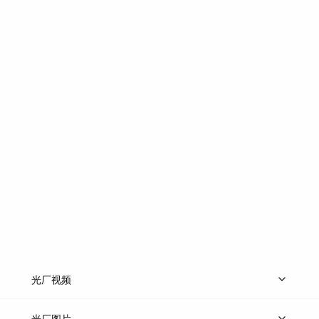
光厂视频
上传视频
精品视频
精选专辑
免费素材
光厂图片