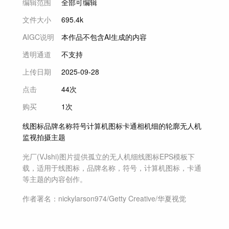
编辑范围
全部可编辑
文件大小
695.4k
AIGC说明
本作品不包含AI生成的内容
透明通道
不支持
上传日期
2025-09-28
点击
44次
购买
1次
线图标
品牌名称
符号
计算机图标
卡通
相机
细的
轮廓
无人机
监视
拍摄主题
光厂(VJshi)图片提供
孤立的无人机细线图标
EPS模板
下
载，适用于
线图标，品牌名称，符号，计算机图标，卡通
等主题
的内容创作。
作者署名：
nickylarson974/Getty Creative/华夏视觉