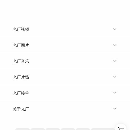
光厂视频
上传视频
精品视频
精选专辑
免费素材
光厂图片
上传图片
精品图片
光厂音乐
热门音乐
免费音效
热门歌单
立即入驻
光厂片场
上传案例
AI找镜头
片场榜单
精选案例
光厂接单
上架服务
热门服务
创作人
关于光厂
关于我们
诚聘英才
帮助中心
权责声明