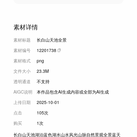
素材详情
素材标题
长白山天池全景
素材编号
12201738
素材格式
png
文件大小
23.3M
透明通道
不支持
AIGC说明
本作品包含AI生成内容或全部为AI生成
上传日期
2025-10-01
点击
105次
购买
1次
长白山
天池
湖泊
蓝色湖水
山水风光
山脉
自然景观
全景
蓝天