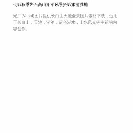
倒影
秋季
岩石
高山湖泊
风景摄影
旅游胜地
光厂(VJshi)图片提供
长白山天池全景
图片素材
下载，适用
于
长白山，天池，湖泊，蓝色湖水，山水风光等主题
的内
容创作。