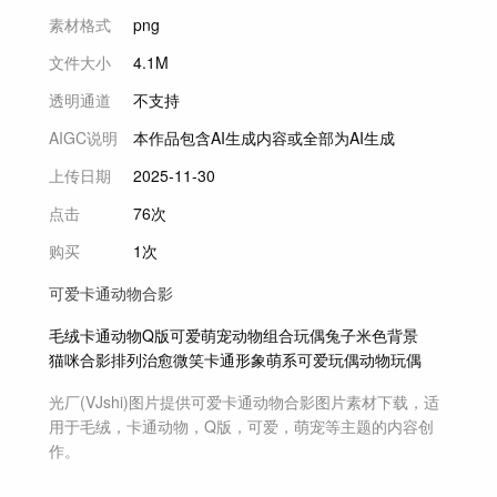
素材格式
png
文件大小
4.1M
透明通道
不支持
AIGC说明
本作品包含AI生成内容或全部为AI生成
上传日期
2025-11-30
点击
76次
购买
1次
可爱卡通动物合影
毛绒
卡通动物
Q版
可爱
萌宠
动物组合
玩偶
兔子
米色背景
猫咪
合影
排列
治愈
微笑
卡通形象
萌系
可爱玩偶
动物玩偶
光厂(VJshi)图片提供
可爱卡通动物合影
图片素材
下载，适
用于
毛绒，卡通动物，Q版，可爱，萌宠等主题
的内容创
作。