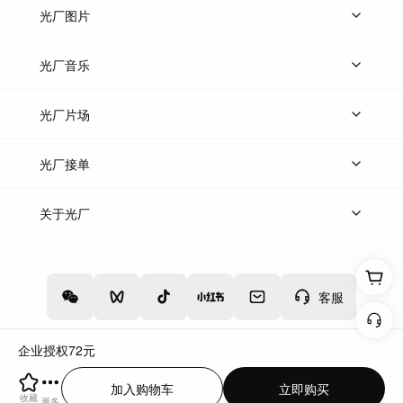
上传视频
精品视频
精选专辑
免费素材
光厂图片
上传图片
精品图片
光厂音乐
热门音乐
免费音效
热门歌单
立即入驻
光厂片场
上传案例
AI找镜头
片场榜单
精选案例
光厂接单
上架服务
热门服务
创作人
关于光厂
关于我们
诚聘英才
帮助中心
权责声明
客服
企业授权
72
元
增值电信业务经营许可证：川B2-20160192
蜀ICP备12020238号-4
加入购物车
立即购买
川公网安备51019002000262
违法和不良信息举报中心
收藏
更多