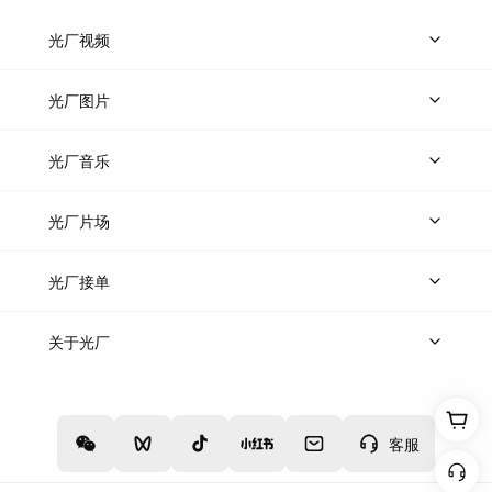
光厂视频
上传视频
精品视频
精选专辑
免费素材
光厂图片
上传图片
精品图片
光厂音乐
热门音乐
免费音效
热门歌单
立即入驻
光厂片场
上传案例
AI找镜头
片场榜单
精选案例
光厂接单
上架服务
热门服务
创作人
关于光厂
关于我们
诚聘英才
帮助中心
权责声明
客服