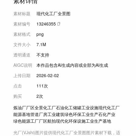
素材详情
素材标题
现代化工厂全景图
素材编号
13246355
素材格式
png
文件大小
7.1M
透明通道
不支持
AIGC说明
本作品包含AI生成内容或全部为AI生成
上传日期
2026-02-02
点击
111次
购买
2次
炼油厂
厂区全景
化工厂
石油化工
储罐
工业设施
现代化工厂
能源基地
管道
厂房
工业建筑
绿色环保
工业生产
石化产业
绿色能源
工厂
厂区
航拍
现代化
环保
设施
工业
生产基地
光厂(VJshi)图片提供
现代化工厂全景图
图片素材
下载，适