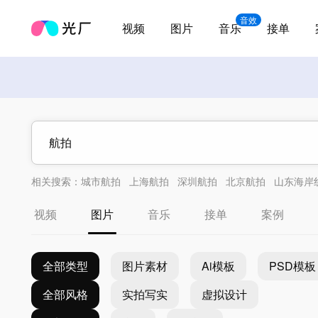
音效
视频
图片
音乐
接单
相关搜索：
城市航拍
上海航拍
深圳航拍
北京航拍
山东海岸
视频
图片
音乐
接单
案例
全部类型
图片素材
Ai模板
PSD模板
全部风格
实拍写实
虚拟设计