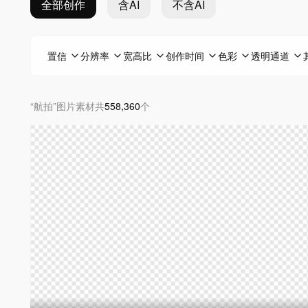
全部创作
含AI
不含AI
置信
分辨率
宽高比
创作时间
色彩
透明通道
“
航拍
”
图片素材
共
558,360
个