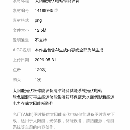
素材标题
太阳能光伏电站储能设备
素材编号
14188945
素材格式
png
文件大小
12.5M
透明通道
不支持
AIGC说明
本作品包含AI生成内容或全部为AI生成
上传日期
2026-05-31
点击
120次
购买
1次
太阳能
光伏板
储能设备
清洁能源
储能系统
光伏电站
绿色能源
可再生能源
储能集装箱
环保
蓝天
水面倒影
新能源
电力存储
太阳能板阵列
光厂(VJshi)图片提供
太阳能光伏电站储能设备
图片素材
下
载，适用于
太阳能，光伏板，储能设备，清洁能源，储能
系统等主题
的内容创作。