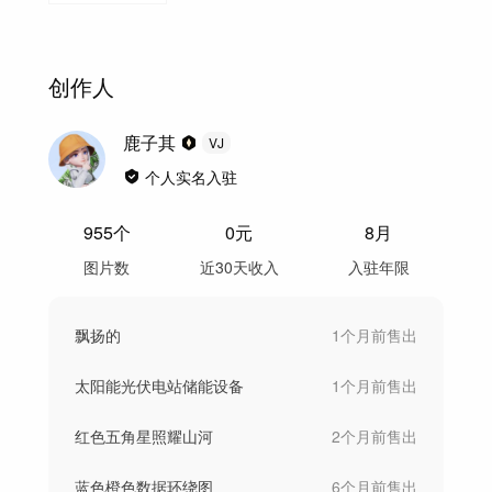
创作人
鹿子其
VJ
个人实名入驻
955
个
0
元
8月
图片数
近30天收入
入驻年限
飘扬的
1个月前
售出
太阳能光伏电站储能设备
1个月前
售出
红色五角星照耀山河
2个月前
售出
蓝色橙色数据环绕图
6个月前
售出