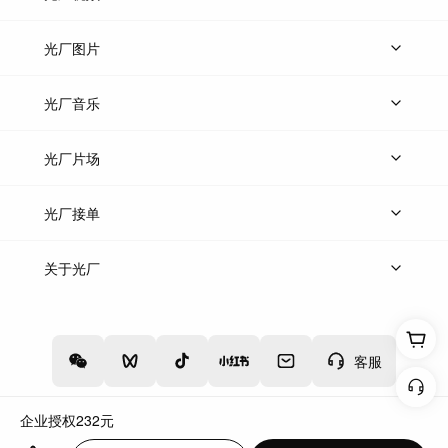
上传视频
精品视频
精选专辑
免费素材
光厂图片
上传图片
精品图片
光厂音乐
热门音乐
免费音效
热门歌单
立即入驻
光厂片场
上传案例
AI找镜头
片场榜单
精选案例
光厂接单
上架服务
热门服务
创作人
关于光厂
关于我们
诚聘英才
帮助中心
权责声明
客服
企业授权
232
元