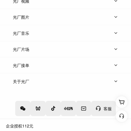
光厂视频
上传视频
精品视频
精选专辑
免费素材
光厂图片
上传图片
精品图片
光厂音乐
热门音乐
免费音效
热门歌单
立即入驻
光厂片场
上传案例
AI找镜头
片场榜单
精选案例
光厂接单
上架服务
热门服务
创作人
关于光厂
关于我们
诚聘英才
帮助中心
权责声明
客服
企业授权
112
元