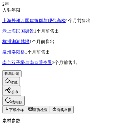
2年
入驻年限
上海外滩万国建筑群与现代高楼
1个月前
售出
老上海民国街景
1个月前
售出
杭州湘湖越堤
1个月前
售出
泉州洛阳桥
1个月前
售出
南京双子塔与南京眼夜景
2个月前
售出
收藏店铺
收藏
分享
找相似
下载小样
画质检查
有奖举报
素材参数