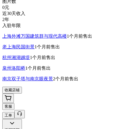
图片数
0
元
近30天收入
2年
入驻年限
上海外滩万国建筑群与现代高楼
1个月前
售出
老上海民国街景
1个月前
售出
杭州湘湖越堤
1个月前
售出
泉州洛阳桥
1个月前
售出
南京双子塔与南京眼夜景
2个月前
售出
收藏店铺
客服
工单