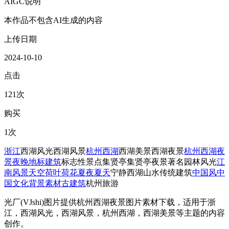
AIGC说明
本作品不包含AI生成的内容
上传日期
2024-10-10
点击
121次
购买
1次
浙江
西湖风光
西湖风景
杭州西湖
西湖美景
西湖夜景
杭州
西湖
夜
景
夜晚
地标建筑
标志性景点
集贤亭
集贤亭夜景
著名
园林风光
江
南风景
天空
荷叶
荷花
夏夜
夏天
宁静
西湖山水
传统建筑
中国风
中
国文化
背景素材
古建筑
杭州旅游
光厂(VJshi)图片提供
杭州西湖夜景
图片素材
下载，适用于
浙
江，西湖风光，西湖风景，杭州西湖，西湖美景等主题
的内容
创作。