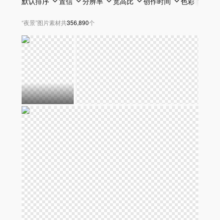
默认排序
置信
分辨率
宽高比
创作时间
色彩
透明
“
夜景
”
图片素材
共
356,890
个
AD