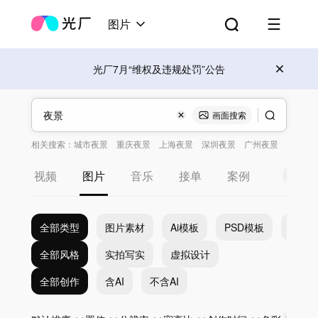
图片
光厂7月“维权及违规处罚”公告
画面搜索
相关搜索：
城市夜景
重庆夜景
上海夜景
深圳夜景
广州夜景
视频
图片
音乐
接单
案例
全部类型
图片素材
Ai模板
PSD模板
EPS
全部风格
实拍写实
虚拟设计
全部创作
含AI
不含AI