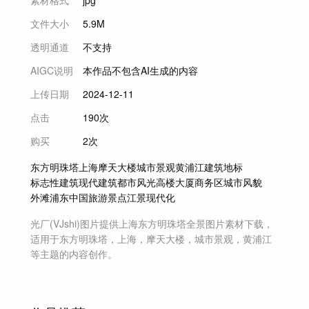
素材格式
jpg
文件大小
5.9M
透明通道
不支持
AIGC说明
本作品不包含AI生成的内容
上传日期
2024-12-11
点击
190次
购买
2次
东方明珠塔
上海
摩天大楼
城市景观
黄浦江
建筑
地标
标志性建筑
现代建筑
都市风光
高楼大厦
商务区
城市风貌
外滩
浦东
中国
旅游景点
江景
现代化
光厂(VJshi)图片提供
上海东方明珠塔全景
图片素材
下载，
适用于
东方明珠塔，上海，摩天大楼，城市景观，黄浦江
等主题
的内容创作。