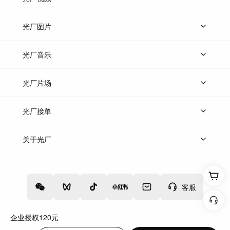
上传视频
精品视频
精选专辑
免费素材
光厂图片
上传图片
精品图片
光厂音乐
热门音乐
免费音效
热门歌单
立即入驻
光厂片场
上传案例
AI找镜头
片场榜单
精选案例
光厂接单
上架服务
热门服务
创作人
关于光厂
关于我们
诚聘英才
帮助中心
权责声明
客服
企业授权
120
元