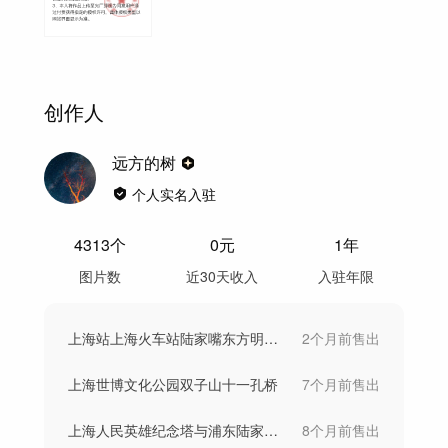
创作人
远方的树
个人实名入驻
4313
个
0
元
1年
图片数
近30天收入
入驻年限
上海站上海火车站陆家嘴东方明珠高铁站动车
2个月前
售出
上海世博文化公园双子山十一孔桥
7个月前
售出
上海人民英雄纪念塔与浦东陆家嘴航拍傍晚
8个月前
售出