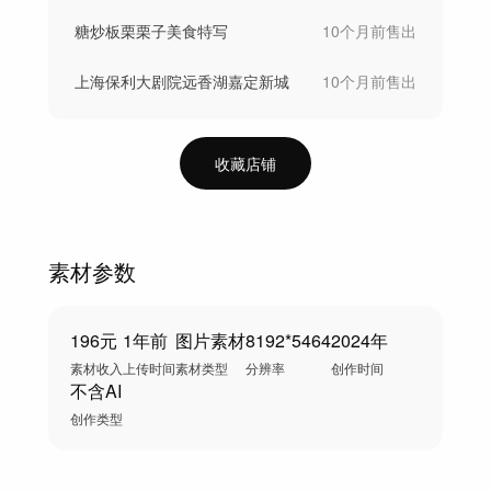
糖炒板栗栗子美食特写
10个月前
售出
上海保利大剧院远香湖嘉定新城
10个月前
售出
收藏店铺
素材参数
196元
1年前
图片素材
8192*5464
2024年
素材收入
上传时间
素材类型
分辨率
创作时间
不含AI
创作类型