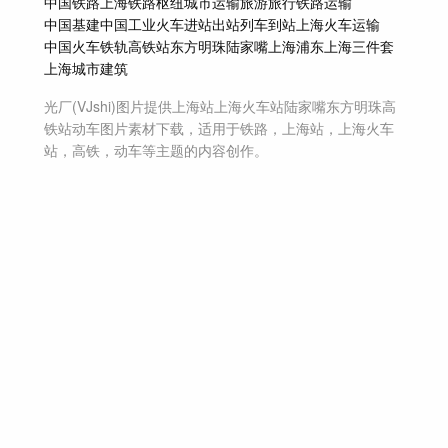
中国铁路
上海铁路枢纽
城市运输
旅游旅行
铁路运输
中国基建
中国工业
火车进站出站
列车到站
上海
火车运输
中国火车
铁轨
高铁站
东方明珠
陆家嘴
上海浦东
上海三件套
上海城市建筑
光厂(VJshi)图片提供
上海站上海火车站陆家嘴东方明珠高
铁站动车
图片素材
下载，适用于
铁路，上海站，上海火车
站，高铁，动车等主题
的内容创作。