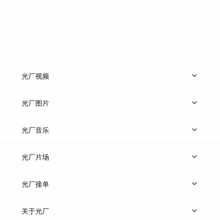
光厂视频
上传视频
精品视频
精选专辑
免费素材
光厂图片
上传图片
精品图片
光厂音乐
热门音乐
免费音效
热门歌单
立即入驻
光厂片场
上传案例
AI找镜头
片场榜单
精选案例
光厂接单
上架服务
热门服务
创作人
关于光厂