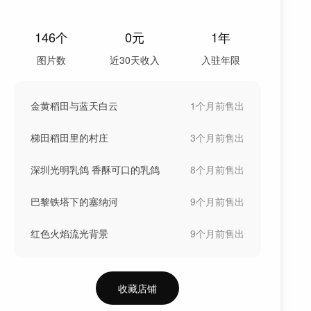
146
个
0
元
1年
图片数
近30天收入
入驻年限
金黄稻田与蓝天白云
1个月前
售出
梯田稻田里的村庄
3个月前
售出
深圳光明乳鸽 香酥可口的乳鸽
8个月前
售出
巴黎铁塔下的塞纳河
9个月前
售出
红色火焰流光背景
9个月前
售出
收藏店铺