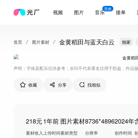
音效
视频
图片
音乐
接单
金黄稻田与蓝天白云
首页
图片素材
独家
声明：字体及配乐仅供参考；水印不代表署名仅用于防盗，作品
收藏
分享
找相似
218元
1年前
图片素材
8736*4896
2024年
素材收入
上传时间
素材类型
分辨率
创作时间