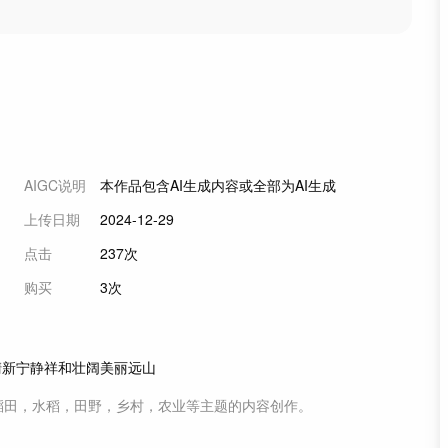
AIGC说明
本作品包含AI生成内容或全部为AI生成
上传日期
2024-12-29
点击
237次
购买
3次
清新
宁静
祥和
壮阔
美丽
远山
稻田，水稻，田野，乡村，农业等主题
的内容创作。