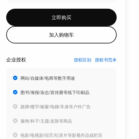
立即购买
加入购物车
企业授权
授权区别
授权书范本
网站/自媒体/电商等数字用途
图书/海报/杂志/宣传册等线下印刷品
路牌/楼宇/橱窗/电梯/车身等户外广告
服饰/杯子/主题/皮肤等商品
电影/电视剧/综艺/纪录片等影视作品或栏目