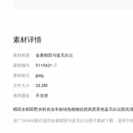
素材详情
素材标题
金黄稻田与蓝天白云
素材编号
5115421
素材格式
jpeg
文件大小
33.2M
透明通道
不支持
稻田
水稻
田野
乡村
农业
丰收
绿色
植物
自然
风景
景色
蓝天
白云
阳光
光厂(VJshi)图片提供
金黄稻田与蓝天白云
图片素材
下载，适用于