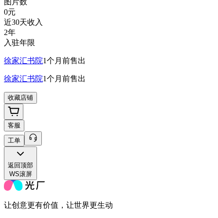
图片数
0
元
近30天收入
2年
入驻年限
徐家汇书院
1个月前
售出
徐家汇书院
1个月前
售出
收藏店铺
客服
工单
返回
顶部
WS滚屏
让创意更有价值，让世界更生动