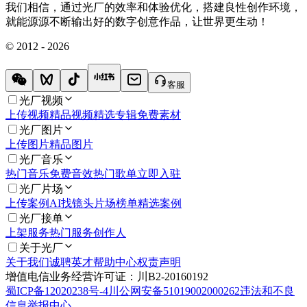
我们相信，通过光厂的效率和体验优化，搭建良性创作环境，
就能源源不断输出好的数字创意作品，让世界更生动！
© 2012 - 2026
客服
光厂视频
上传视频
精品视频
精选专辑
免费素材
光厂图片
上传图片
精品图片
光厂音乐
热门音乐
免费音效
热门歌单
立即入驻
光厂片场
上传案例
AI找镜头
片场榜单
精选案例
光厂接单
上架服务
热门服务
创作人
关于光厂
关于我们
诚聘英才
帮助中心
权责声明
增值电信业务经营许可证：川B2-20160192
蜀ICP备12020238号-4
川公网安备51019002000262
违法和不良
信息举报中心