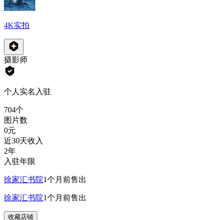
4K实拍
摄影师
个人实名入驻
704
个
图片数
0
元
近30天收入
2年
入驻年限
徐家汇书院
1个月前
售出
徐家汇书院
1个月前
售出
收藏店铺