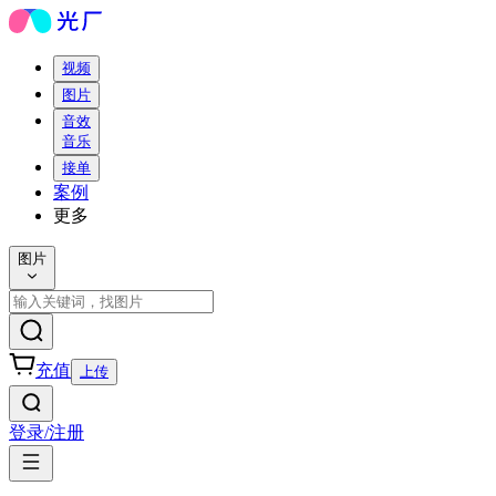
视频
图片
音效
音乐
接单
案例
更多
图片
充值
上传
登录/注册