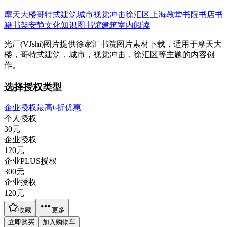
摩天大楼
哥特式建筑
城市
视觉冲击
徐汇区
上海
教堂
书院
书店
书
籍
书架
安静
文化
知识
图书馆
建筑
室内
阅读
光厂(VJshi)图片提供
徐家汇书院
图片素材
下载，适用于
摩天大
楼，哥特式建筑，城市，视觉冲击，徐汇区等主题
的内容创
作。
选择授权类型
企业授权最高6折优惠
个人授权
30
元
企业授权
120
元
企业PLUS授权
300
元
企业授权
120
元
收藏
更多
立即购买
加入购物车