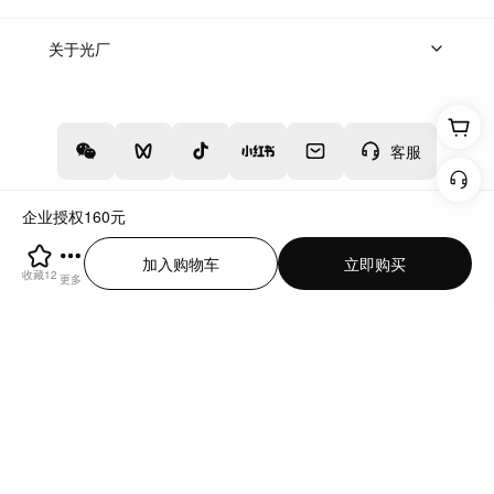
上架服务
热门服务
创作人
关于光厂
关于我们
诚聘英才
帮助中心
权责声明
客服
企业授权
160
元
增值电信业务经营许可证：川B2-20160192
蜀ICP备12020238号-4
加入购物车
立即购买
川公网安备51019002000262
违法和不良信息举报中心
收藏
12
更多
切换到电脑版