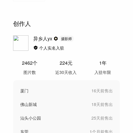
创作人
异乡人yx
摄影师
个人实名入驻
2462
个
224
元
1年
图片数
近30天收入
入驻年限
厦门
16天前
售出
佛山新城
18天前
售出
汕头小公园
25天前
售出
东莞
1个月前
售出