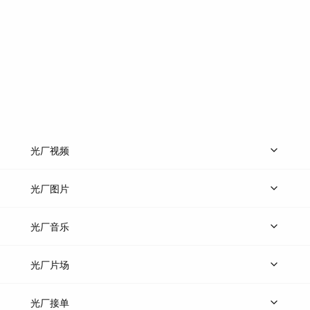
光厂视频
上传视频
精品视频
精选专辑
免费素材
光厂图片
上传图片
精品图片
光厂音乐
热门音乐
免费音效
热门歌单
立即入驻
光厂片场
上传案例
AI找镜头
片场榜单
精选案例
光厂接单