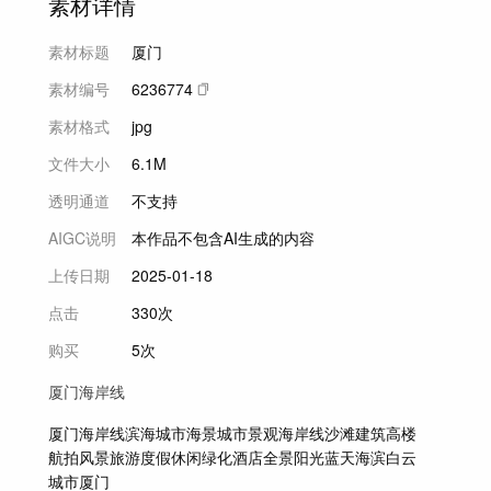
素材详情
素材标题
厦门
素材编号
6236774
素材格式
jpg
文件大小
6.1M
透明通道
不支持
AIGC说明
本作品不包含AI生成的内容
上传日期
2025-01-18
点击
330次
购买
5次
厦门海岸线
厦门海岸线
滨海城市
海景
城市景观
海岸线
沙滩
建筑
高楼
航拍
风景
旅游
度假
休闲
绿化
酒店
全景
阳光
蓝天
海滨
白云
城市
厦门