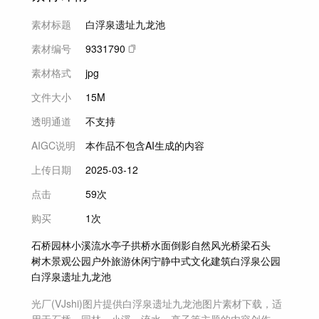
素材标题
白浮泉遗址九龙池
素材编号
9331790
素材格式
jpg
文件大小
15M
透明通道
不支持
AIGC说明
本作品不包含AI生成的内容
上传日期
2025-03-12
点击
59次
购买
1次
石桥
园林
小溪
流水
亭子
拱桥
水面倒影
自然风光
桥梁
石头
树木
景观
公园
户外
旅游
休闲
宁静
中式
文化
建筑
白浮泉公园
白浮泉遗址
九龙池
光厂(VJshi)图片提供
白浮泉遗址九龙池
图片素材
下载，适
用于
石桥，园林，小溪，流水，亭子等主题
的内容创作。