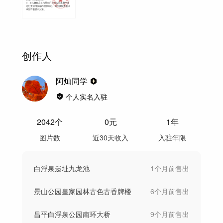
创作人
阿灿同学
个人实名入驻
2042
个
0
元
1年
图片数
近30天收入
入驻年限
白浮泉遗址九龙池
1个月前
售出
景山公园皇家园林古色古香牌楼
6个月前
售出
昌平白浮泉公园南环大桥
9个月前
售出