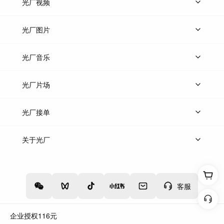
光厂视频
上传视频
精品视频
精选专辑
免费素材
光厂图片
上传图片
精品图片
光厂音乐
热门音乐
免费音效
热门歌单
立即入驻
光厂片场
上传案例
AI找镜头
片场榜单
精选案例
光厂接单
上架服务
热门服务
创作人
关于光厂
关于我们
诚聘英才
帮助中心
权责声明
客服
企业授权
116
元