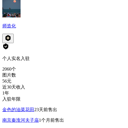
师造化
个人实名入驻
2060
个
图片数
56
元
近30天收入
1年
入驻年限
金色的油菜花田
23天前
售出
南京秦淮河夫子庙
1个月前
售出