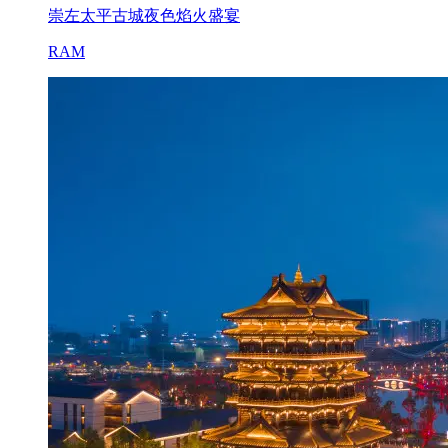
崇左太平古城夜色焰火盛宴
RAM