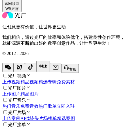
返回
顶部
WS滚屏
让创意更有价值，让世界更生动
我们相信，通过光厂的效率和体验优化，搭建良性创作环境，
就能源源不断输出好的数字创意作品，让世界更生动！
© 2012 - 2026
客服
光厂视频
上传视频
精品视频
精选专辑
免费素材
光厂图片
上传图片
精品图片
光厂音乐
热门音乐
免费音效
热门歌单
立即入驻
光厂片场
上传案例
AI找镜头
片场榜单
精选案例
光厂接单