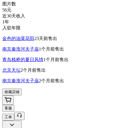
图片数
56
元
近30天收入
1年
入驻年限
金色的油菜花田
23天前
售出
南京秦淮河夫子庙
1个月前
售出
青岛栈桥的夏日风情
1个月前
售出
北京天坛
2个月前
售出
南京秦淮河夫子庙
2个月前
售出
收藏店铺
客服
工单