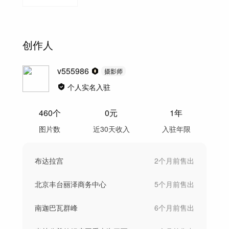
创作人
v555986
摄影师
个人实名入驻
460
个
0
元
1年
图片数
近30天收入
入驻年限
布达拉宫
2个月前
售出
北京丰台丽泽商务中心
5个月前
售出
南迦巴瓦群峰
6个月前
售出