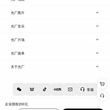
上传视频
精品视频
精选专辑
免费素材
光厂图片
上传图片
精品图片
光厂音乐
热门音乐
免费音效
热门歌单
立即入驻
光厂片场
上传案例
AI找镜头
片场榜单
精选案例
光厂接单
上架服务
热门服务
创作人
关于光厂
关于我们
诚聘英才
帮助中心
权责声明
客服
企业授权
200
元