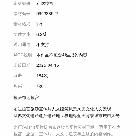
素材标题
布达拉宫
素材编号
9903369
素材格式
jpg
文件大小
6.2M
透明通道
不支持
AIGC说明
本作品不包含AI生成的内容
上传日期
2025-04-15
点击
184次
购买
1次
拉萨布达拉宫
布达拉宫
旅游
宣传片
人文
建筑
风景
风光
文化
人文景观
世界文化遗产
遗产
遗产地
世界
地标
蓝天
背景
城市
城市风光
光厂(VJshi)图片提供
布达拉宫
图片素材
下载，适用于
布达
拉宫，旅游，宣传片，人文，建筑等主题
的内容创作。