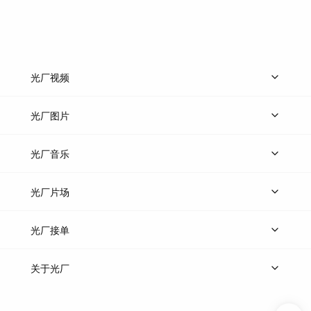
光厂视频
上传视频
精品视频
精选专辑
免费素材
光厂图片
上传图片
精品图片
光厂音乐
热门音乐
免费音效
热门歌单
立即入驻
光厂片场
上传案例
AI找镜头
片场榜单
精选案例
光厂接单
上架服务
热门服务
创作人
关于光厂
关于我们
诚聘英才
帮助中心
权责声明