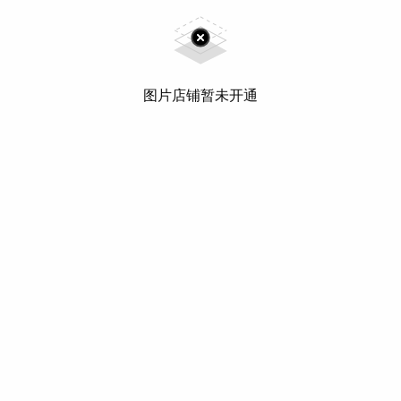
图片店铺暂未开通