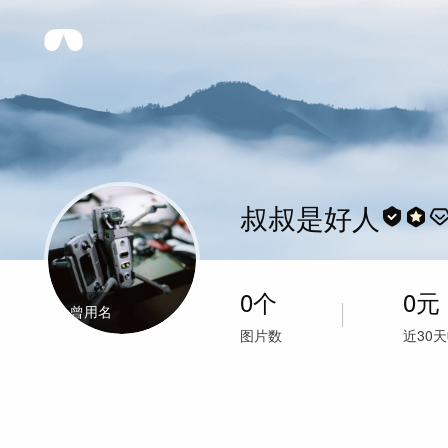
叔叔是好人
0
个
0
元
2
个曾用名
图片数
近30