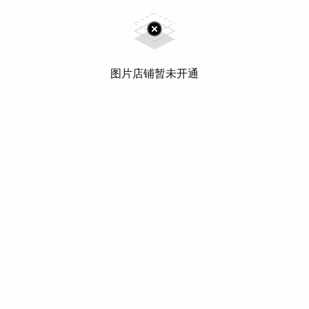
图片店铺暂未开通