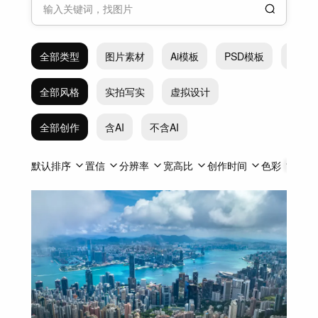
全部类型
图片素材
Ai模板
PSD模板
EPS
全部风格
实拍写实
虚拟设计
全部创作
含AI
不含AI
默认排序
置信
分辨率
宽高比
创作时间
色彩
透明