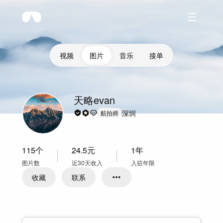
视频
图片
音乐
接单
天略evan
深圳
航拍师
115
个
24.5
元
1年
图片数
近30天收入
入驻年限
收藏
联系