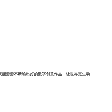
就能源源不断输出好的数字创意作品，让世界更生动！