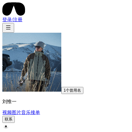
登录/注册
1
个曾用名
刘惟一
视频
图片
音乐
接单
联系