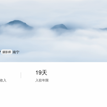
南宁
摄影师
19天
天收入
入驻年限