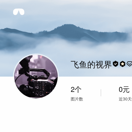
飞鱼的视界
2
个
0
元
图片数
近30