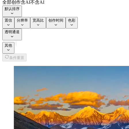
全部创作
含AI
不含AI
默认排序
置信
分辨率
宽高比
创作时间
色彩
透明通道
其他
条件重置