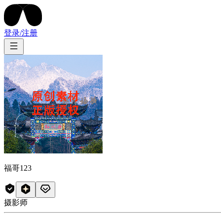
登录/注册
福哥123
摄影师