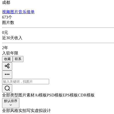
成都
视频
图片
音乐
接单
673
个
图片数
0
元
近30天收入
2年
入驻年限
收藏
联系
全部类型
图片素材
Ai模板
PSD模板
EPS模板
CDR模板
默认排序
全部风格
实拍写实
虚拟设计