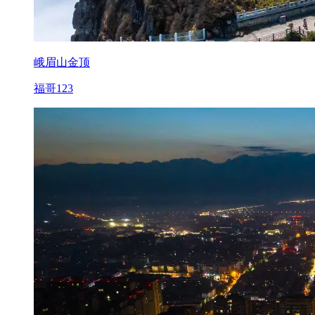
峨眉山金顶
福哥123