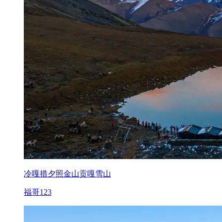
冷嘎措夕照金山贡嘎雪山
福哥123