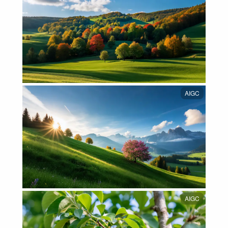
AIGC
AIGC