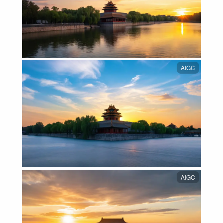
AIGC
AIGC