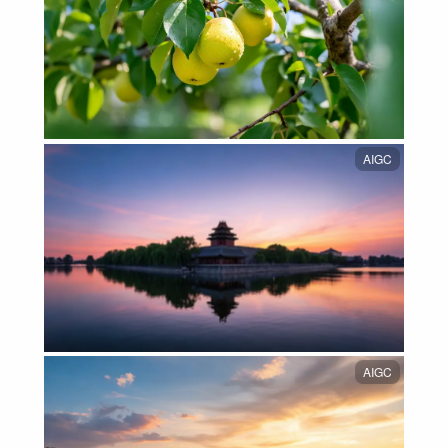
AIGC
AIGC