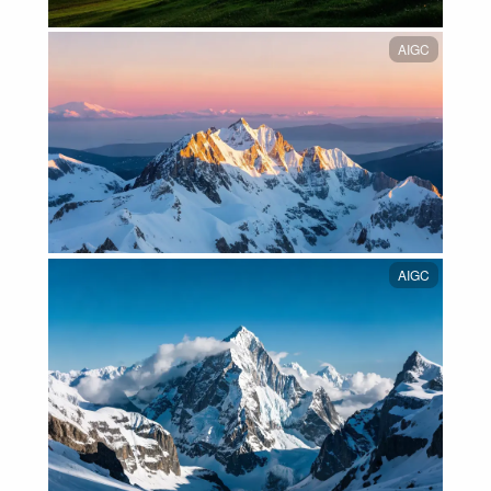
AIGC
AIGC