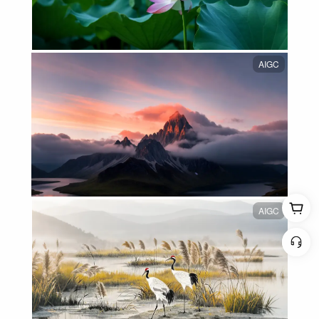
AIGC
AIGC