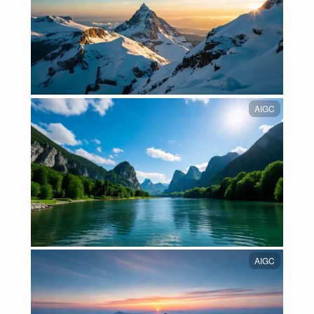
AIGC
AIGC