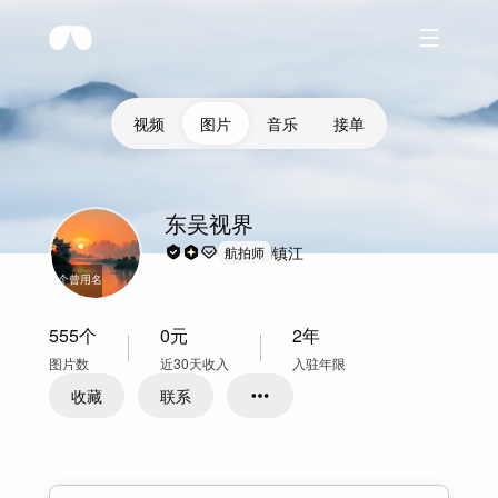
视频
图片
音乐
接单
东吴视界
镇江
航拍师
2
个曾用名
555
个
0
元
2年
图片数
近30天收入
入驻年限
收藏
联系