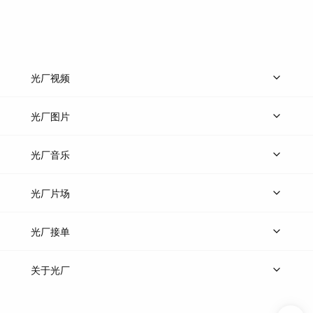
光厂视频
上传视频
精品视频
精选专辑
免费素材
光厂图片
上传图片
精品图片
光厂音乐
热门音乐
免费音效
热门歌单
立即入驻
光厂片场
上传案例
AI找镜头
片场榜单
精选案例
光厂接单
上架服务
热门服务
创作人
关于光厂
关于我们
诚聘英才
帮助中心
权责声明