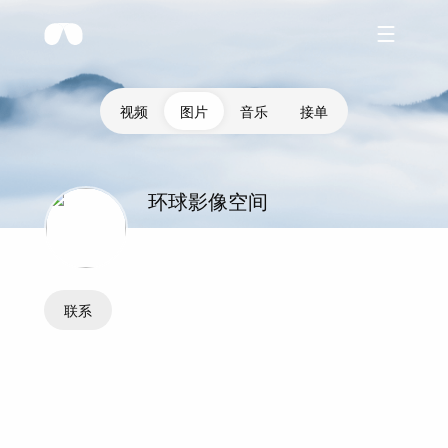
视频
图片
音乐
接单
环球影像空间
联系