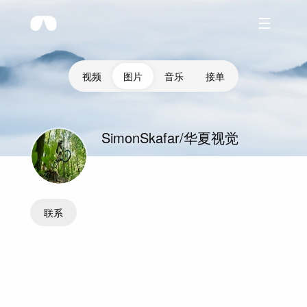
视频
图片
音乐
接单
SimonSkafar/华夏视觉
联系