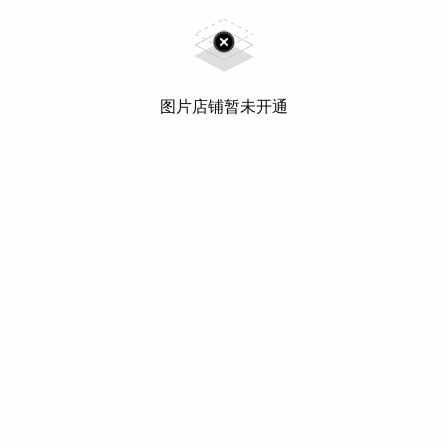
图片店铺暂未开通