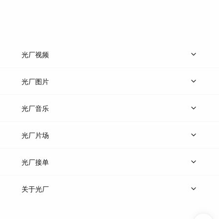
光厂视频
上传视频
精品视频
精选专辑
免费素材
光厂图片
上传图片
精品图片
光厂音乐
热门音乐
免费音效
热门歌单
立即入驻
光厂片场
上传案例
AI找镜头
片场榜单
精选案例
光厂接单
上架服务
热门服务
创作人
关于光厂
关于我们
诚聘英才
帮助中心
权责声明