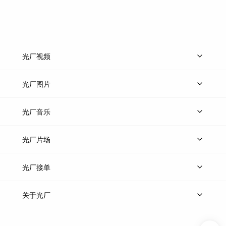
光厂视频
上传视频
精品视频
精选专辑
免费素材
光厂图片
上传图片
精品图片
光厂音乐
热门音乐
免费音效
热门歌单
立即入驻
光厂片场
上传案例
AI找镜头
片场榜单
精选案例
光厂接单
上架服务
热门服务
创作人
关于光厂
关于我们
诚聘英才
帮助中心
权责声明