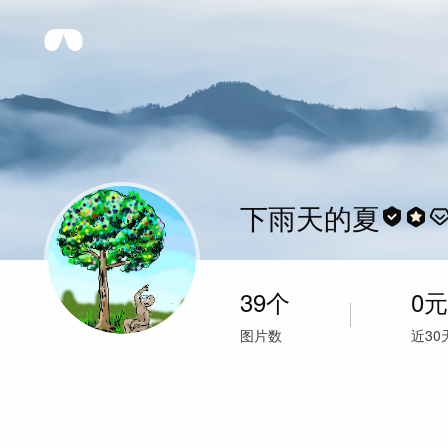
下雨天的夏
39
个
0
元
图片数
近30