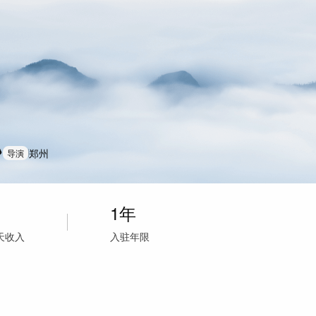
郑州
导演
1年
天收入
入驻年限