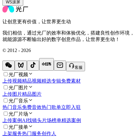
WS滚屏
让创意更有价值，让世界更生动
我们相信，通过光厂的效率和体验优化，搭建良性创作环境，
就能源源不断输出好的数字创意作品，让世界更生动！
© 2012 - 2026
客服
光厂视频
上传视频
精品视频
精选专辑
免费素材
光厂图片
上传图片
精品图片
光厂音乐
热门音乐
免费音效
热门歌单
立即入驻
光厂片场
上传案例
AI找镜头
片场榜单
精选案例
光厂接单
上架服务
热门服务
创作人