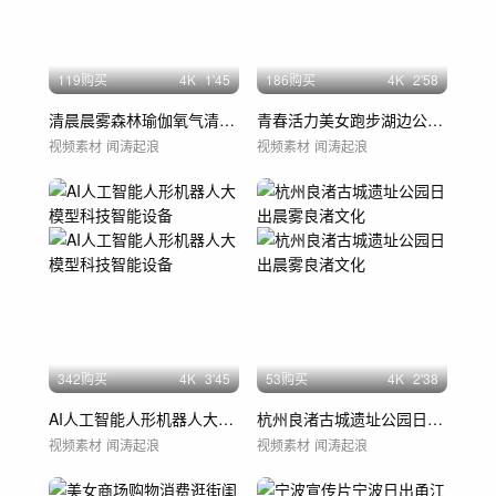
119购买
4
K
1'45
186购买
4
K
2'58
清晨晨雾森林瑜伽氧气清新美女户外自然瑜伽
青春活力美女跑步湖边公园运动瑜伽健身运动
视频素材
闻涛起浪
视频素材
闻涛起浪
342购买
4
K
3'45
53购买
4
K
2'38
AI人工智能人形机器人大模型科技智能设备
杭州良渚古城遗址公园日出晨雾良渚文化
视频素材
闻涛起浪
视频素材
闻涛起浪