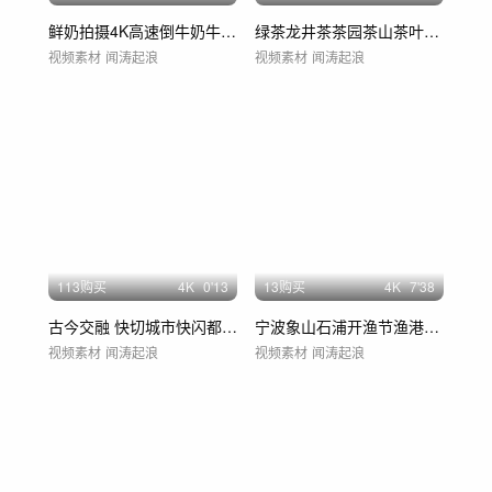
鲜奶拍摄4K高速倒牛奶牛奶广告奶制品
绿茶龙井茶茶园茶山茶叶茶场春茶采茶明前茶
视频素材
闻涛起浪
视频素材
闻涛起浪
113购买
4
K
0'13
13购买
4
K
7'38
古今交融 快切城市快闪都市节奏 人文生活
宁波象山石浦开渔节渔港码头捕鱼船出海捕鱼
视频素材
闻涛起浪
视频素材
闻涛起浪