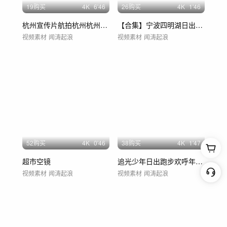
19购买
4
K
6'46
26购买
4
K
1'46
杭州宣传片航拍杭州杭州景点西湖杭州航拍
【合集】宁波四明湖日出云雾合集
视频素材
闻涛起浪
视频素材
闻涛起浪
52购买
4
K
0'46
38购买
4
K
1'47
超市空镜
追光少年日出跑步欢呼年轻青春活力手握太阳
视频素材
闻涛起浪
视频素材
闻涛起浪