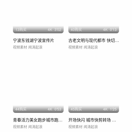
13购买
4
K
3'02
40购买
4
K
0'13
宁波东钱湖宁波宣传片
古老文明与现代都市 快切城市快闪都市节奏
视频素材
闻涛起浪
视频素材
闻涛起浪
44购买
4
K
0'53
45购买
4
K
1'25
青春活力美女跑步城市跑步江边奔跑运动健身
开场快闪 城市快剪转场 快切 城市转场
视频素材
闻涛起浪
视频素材
闻涛起浪