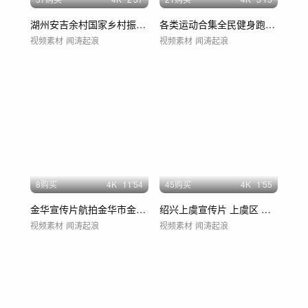
湖州安吉余村国家乡村振兴示范村竹海两山
各类运动合集全民健身跑步健身骑行瑜伽冲浪
视频素材
闻涛起浪
视频素材
闻涛起浪
8购买
4
K
11'54
45购买
4
K
1'55
金华宣传片航拍金华市金华日出
绍兴上虞宣传片 上虞区 曹娥江 上虞城区
视频素材
闻涛起浪
视频素材
闻涛起浪