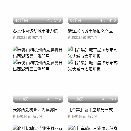
409购买
4
K
5'18
60购买
4
K
14'43
各类体育运动城市活力运动健身跑步瑜伽足球
浙江义乌城市航拍义乌宣传片义乌小商品城
视频素材
闻涛起浪
视频素材
闻涛起浪
163购买
4
K
7'14
129购买
4
K
1'49
云雾西湖杭州西湖晨雾日出西湖清晨三潭印月
【合集】城市屋顶分布式光伏城市太阳能板
视频素材
闻涛起浪
视频素材
闻涛起浪