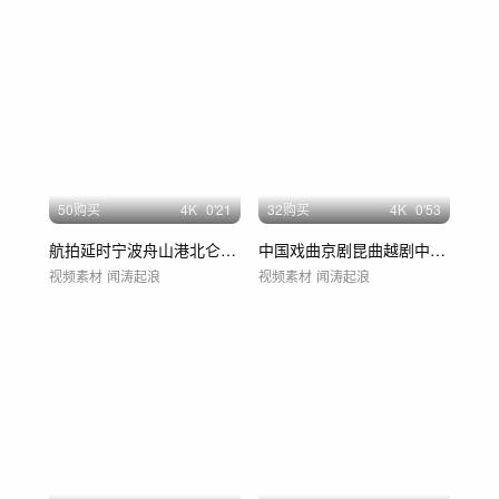
50购买
4
K
0'21
32购买
4
K
0'53
航拍延时宁波舟山港北仑港集装箱码头
中国戏曲京剧昆曲越剧中国元素国粹戏曲水袖
视频素材
闻涛起浪
视频素材
闻涛起浪