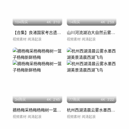
104购买
4
K
3'10
14购买
4
K
2'59
【合集】良渚国家考古遗址公园良渚古城遗址
山川河流湖泊大自然云雾大竹海竹林竹山
视频素材
闻涛起浪
视频素材
闻涛起浪
34购买
4
K
2'45
77购买
4
K
3'22
摘杨梅采杨梅杨梅树一篮子杨梅新鲜杨梅
杭州西湖清晨云雾水墨西湖美景清晨西湖飞鸟
视频素材
闻涛起浪
视频素材
闻涛起浪