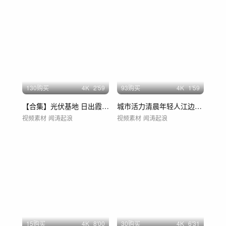
130购买
4
K
2'59
93购买
4
K
1'59
【合集】光伏基地 日出霞光 山顶太阳能板
城市活力清晨年轻人江边跑步运动健身青春
视频素材
闻涛起浪
视频素材
闻涛起浪
15购买
4
K
8'00
30购买
4
K
6'31