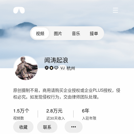
视频
图片
音乐
接单
闻涛起浪
杭州
VJ
原创摄制不易，商用请购买企业授权或企业PLUS授权，侵
权必究。如发现侵权行为，交由律师团队处理。
1.5万
个
2.8万
元
6年
视频数
近30天收入
入驻年限
收藏
联系