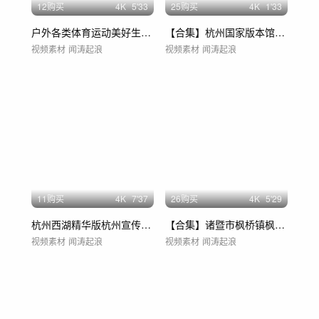
12购买
4
K
5'33
25购买
4
K
1'33
户外各类体育运动美好生活健康生活城市宣传
【合集】杭州国家版本馆合集
视频素材
闻涛起浪
视频素材
闻涛起浪
11购买
4
K
7'37
26购买
4
K
5'29
杭州西湖精华版杭州宣传片云雾西湖春天江南
【合集】诸暨市枫桥镇枫桥经验枫桥精神
视频素材
闻涛起浪
视频素材
闻涛起浪