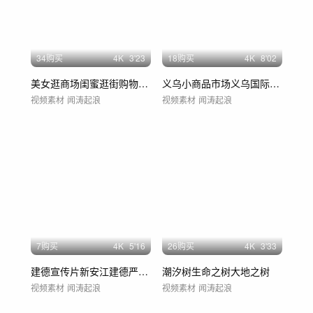
34购买
4
K
3'23
18购买
4
K
8'02
美女逛商场闺蜜逛街购物喝咖啡美女时尚生活
义乌小商品市场义乌国际商贸城购物浙江义乌
视频素材
闻涛起浪
视频素材
闻涛起浪
7购买
4
K
5'16
26购买
4
K
3'33
建德宣传片新安江建德严州府梅城
潮汐树生命之树大地之树
视频素材
闻涛起浪
视频素材
闻涛起浪