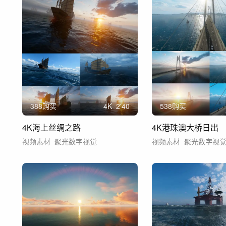
388购买
4
K
2'40
538购买
4K海上丝绸之路
4K港珠澳大桥日出
视频素材
聚光数字视觉
视频素材
聚光数字视