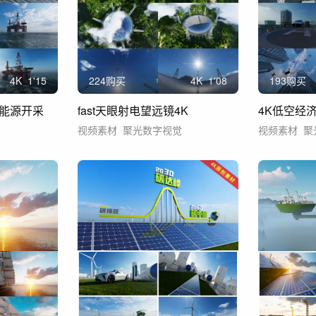
4
K
1'15
224购买
4
K
1'08
193购买
探能源开采
fast天眼射电望远镜4K
4K低空经
觉
视频素材
聚光数字视觉
视频素材
聚