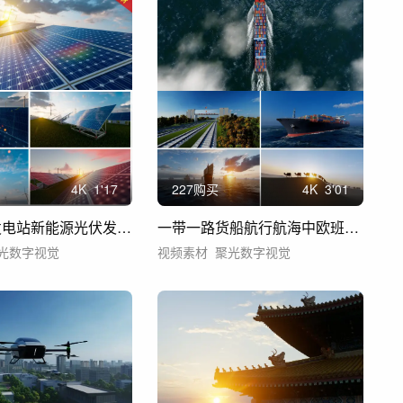
4
K
1'17
227购买
4
K
3'01
4K太阳能发电站新能源光伏发电合集
一带一路货船航行航海中欧班列海上丝绸之路
光数字视觉
视频素材
聚光数字视觉