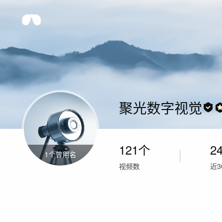
聚光数字视觉
121
个
2
1
个曾用名
视频数
近3