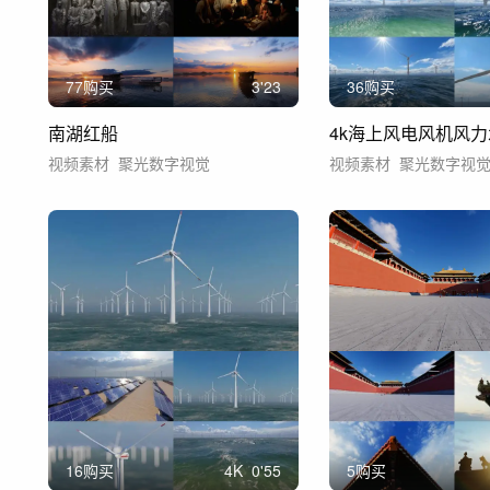
77购买
3'23
36购买
南湖红船
4k海上风电风机风
视频素材
聚光数字视觉
视频素材
聚光数字视
16购买
4
K
0'55
5购买