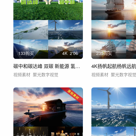
133购买
4
K
2'06
235购买
碳中和碳达峰 双碳 新能源 氢能源
4K扬帆起航杨帆远
视频素材
聚光数字视觉
视频素材
聚光数字视