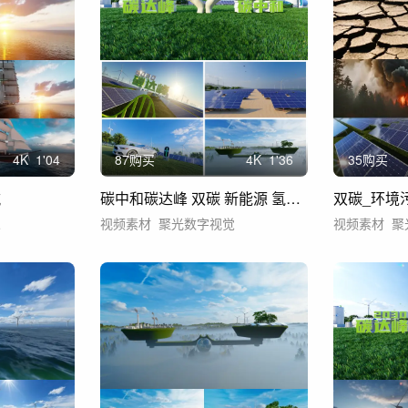
4
K
1'04
87购买
4
K
1'36
35购买
航
碳中和碳达峰 双碳 新能源 氢能源
双碳_环境
觉
视频素材
聚光数字视觉
视频素材
聚