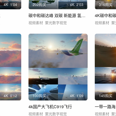
4
K
1'04
202购买
4
K
2'03
316购买
航
碳中和碳达峰 双碳 新能源 氢能源
4K碳中和
觉
视频素材
聚光数字视觉
视频素材
聚
4
K
0'12
100购买
4
K
1'09
145购买
4k国产大飞机C919飞行
一带一路海
觉
视频素材
聚光数字视觉
视频素材
聚