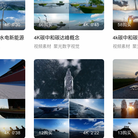
4
K
0'30
66购买
4
K
0'45
58购买
力水电新能源
4K碳中和碳达峰概念
觉
视频素材
聚光数字视觉
视频素材
聚
4
K
0'38
12购买
4
K
2'22
13购买