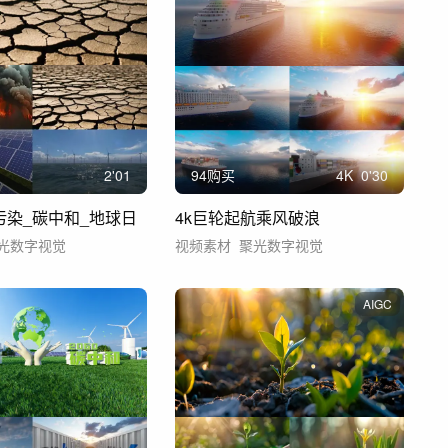
2'01
94购买
4
K
0'30
污染_碳中和_地球日
4k巨轮起航乘风破浪
光数字视觉
视频素材
聚光数字视觉
AIGC