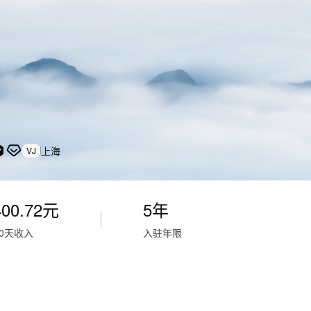
上海
VJ
400.72
元
5年
0天收入
入驻年限