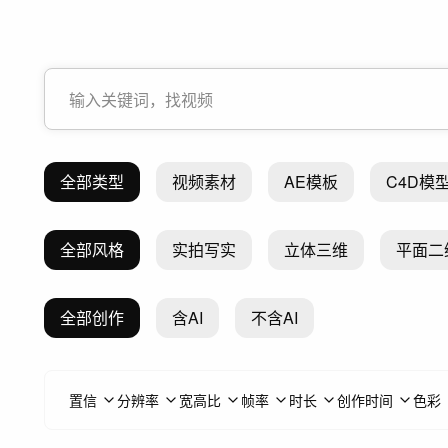
全部类型
视频素材
AE模板
C4D模
全部风格
实拍写实
立体三维
平面二
全部创作
含AI
不含AI
置信
分辨率
宽高比
帧率
时长
创作时间
色彩