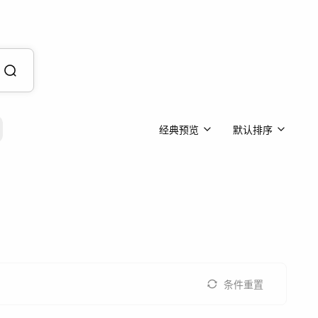
经典预览
默认排序
条件重置