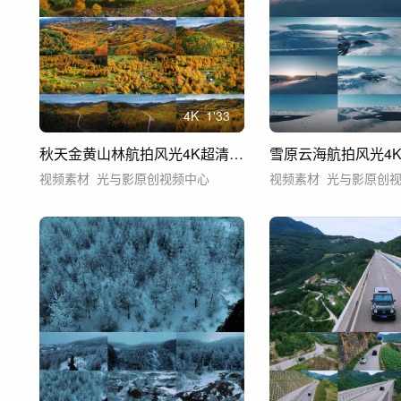
4
K
1'33
秋天金黄山林航拍风光4K超清素材
雪原云海航拍风光4
视频素材
光与影原创视频中心
视频素材
光与影原创