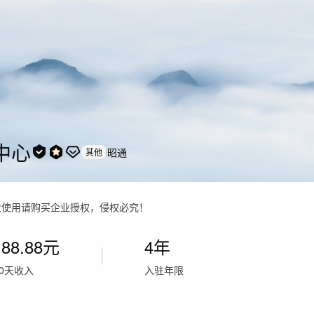
中心
昭通
其他
业使用请购买企业授权，侵权必究！
188.88
元
4年
0天收入
入驻年限