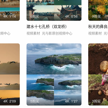
4
K
1'14
6购买
4
K
0'56
9购买
建水十七孔桥（双龙桥）
秋天的彝良
视频中心
视频素材
光与影原创视频中心
视频素材
光
4
K
2'09
5购买
4
K
1'27
3购买