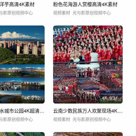
洋芋高清4K素材
粉色花海游人赏樱高清4K素材
与影原创视频中心
视频素材
光与影原创视频中心
4
K
2'32
4
K
0'31
昭通省耕山水城市公园4K超清素材
云南少数民族万人欢聚现场4K超清素材
与影原创视频中心
视频素材
光与影原创视频中心