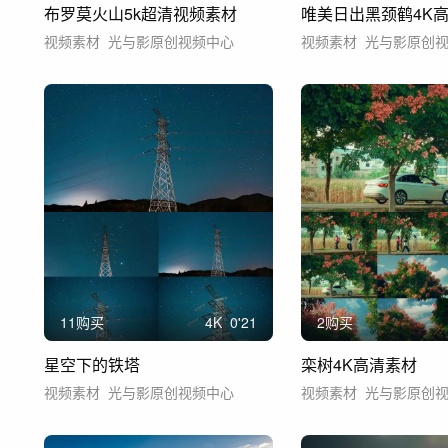
布罗莫火山5k超清视频素材
唯美日出黑颈鹤4K
视频素材
光与影原创视频中心
视频素材
光与影原创
11购买
4
K
0'21
2购买
星空下的铁塔
栾树4K高清素材
视频素材
光与影原创视频中心
视频素材
光与影原创