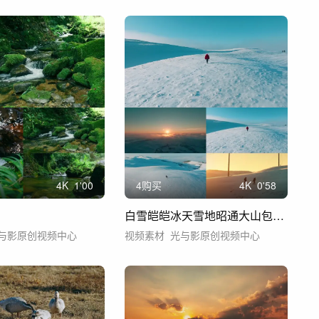
4
K
1'00
4购买
4
K
0'58
白雪皑皑冰天雪地昭通大山包4K原创素材
与影原创视频中心
视频素材
光与影原创视频中心