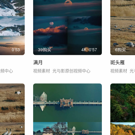
0'53
39购买
4
K
0'57
6购买
满月
斑头雁
视频中心
视频素材
光与影原创视频中心
视频素材
光