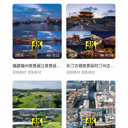
3购买
4
K
0'23
3购买
4
K
0'29
福建福州夜景闽江夜景延时摄影
长汀古城夜景延时汀州古城古城墙遗址店头街
视频素材
游鱼素材
视频素材
游鱼素材