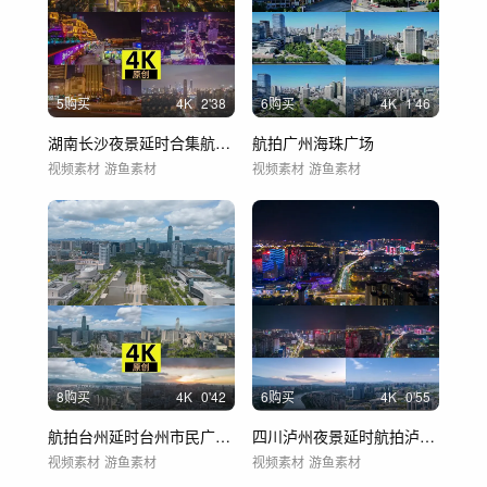
5购买
4
K
2'38
6购买
4
K
1'46
湖南长沙夜景延时合集航拍长沙地标夜景
航拍广州海珠广场
视频素材
游鱼素材
视频素材
游鱼素材
8购买
4
K
0'42
6购买
4
K
0'55
航拍台州延时台州市民广场市府大道天盛中心
四川泸州夜景延时航拍泸州夜景
视频素材
游鱼素材
视频素材
游鱼素材