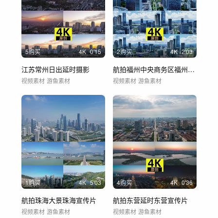
5购买
4
K
0'15
2购买
4
K
2'03
江苏常州日出延时摄影
航拍福州中央商务区福州cbd福州苏宁广场
视频素材
游鱼素材
视频素材
游鱼素材
1购买
4
K
5'03
4购买
4
K
0'36
航拍珠海大景珠海宣传片
航拍东营延时东营宣传片
视频素材
游鱼素材
视频素材
游鱼素材