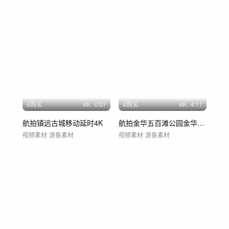
6购买
4
K
0'07
4购买
4
K
4'11
航拍镇远古城移动延时4K
航拍金华五百滩公园金华宣传片金华地标
视频素材
游鱼素材
视频素材
游鱼素材