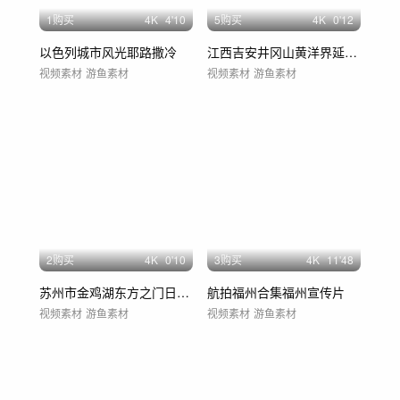
1购买
4
K
4'10
5购买
4
K
0'12
以色列城市风光耶路撒冷
江西吉安井冈山黄洋界延时摄影
视频素材
游鱼素材
视频素材
游鱼素材
2购买
4
K
0'10
3购买
4
K
11'48
苏州市金鸡湖东方之门日落晚霞延时摄影
航拍福州合集福州宣传片
视频素材
游鱼素材
视频素材
游鱼素材