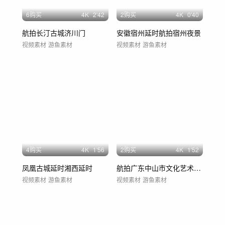
6购买
4
K
2'42
2购买
4
K
0'40
航拍长汀古城济川门
安徽宿州延时航拍宿州夜景
视频素材
游鱼素材
视频素材
游鱼素材
4购买
4
K
1'56
2购买
4
K
1'52
凤凰古城延时湘西延时
航拍广东中山市文化艺术中心
视频素材
游鱼素材
视频素材
游鱼素材