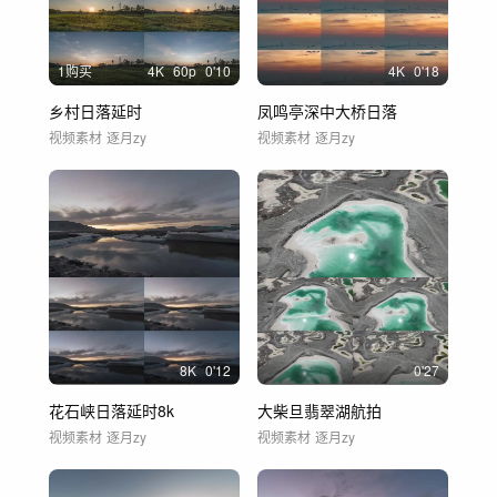
1购买
4
K
60
p
0'10
4
K
0'18
乡村日落延时
凤鸣亭深中大桥日落
视频素材
逐月zy
视频素材
逐月zy
8
K
0'12
0'27
花石峡日落延时8k
大柴旦翡翠湖航拍
视频素材
逐月zy
视频素材
逐月zy