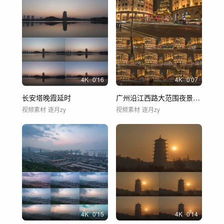
4
K
0'16
4
K
0'07
长安塔晚霞延时
广州沿江西路大范围夜景延时
视频素材
逐月zy
视频素材
逐月zy
4
K
0'15
4
K
0'14