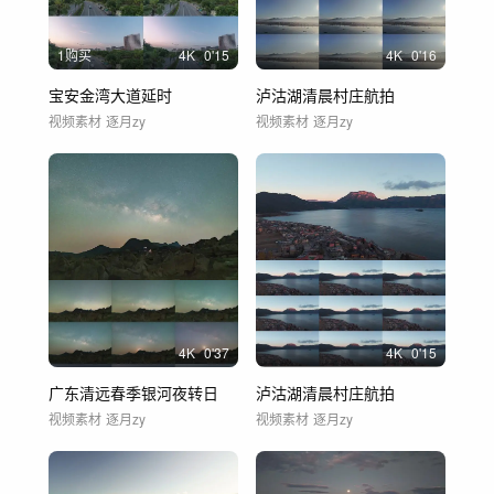
1购买
4
K
0'15
4
K
0'16
宝安金湾大道延时
泸沽湖清晨村庄航拍
视频素材
逐月zy
视频素材
逐月zy
4
K
0'37
4
K
0'15
广东清远春季银河夜转日
泸沽湖清晨村庄航拍
视频素材
逐月zy
视频素材
逐月zy