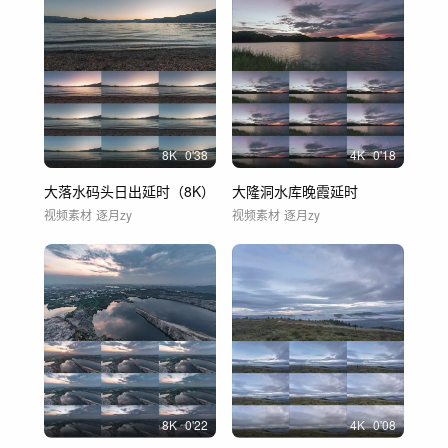
8
K
0'38
4
K
0'18
大落水码头日出延时（8K）
大隆洞水库晚霞延时
视频素材
逐月zy
视频素材
逐月zy
8
K
0'22
4
K
0'08