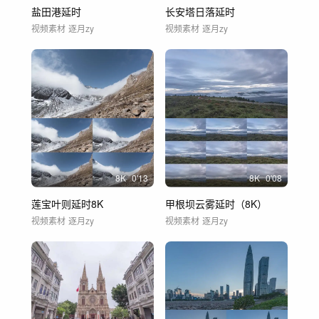
盐田港延时
长安塔日落延时
视频素材
逐月zy
视频素材
逐月zy
8
K
0'13
8
K
0'08
莲宝叶则延时8K
甲根坝云雾延时（8K）
视频素材
逐月zy
视频素材
逐月zy