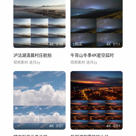
4
K
0'08
1购买
4
K
0'11
泸沽湖清晨村庄航拍
牛背山冬季4K星空延时
视频素材
逐月zy
视频素材
逐月zy
4
K
0'07
4
K
0'51