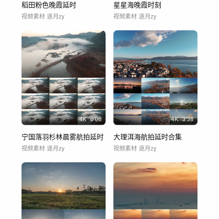
稻田粉色晚霞延时
星星海晚霞时刻
视频素材
逐月zy
视频素材
逐月zy
4
K
0'06
4
K
3'38
宁国落羽杉林晨雾航拍延时
大理洱海航拍延时合集
视频素材
逐月zy
视频素材
逐月zy