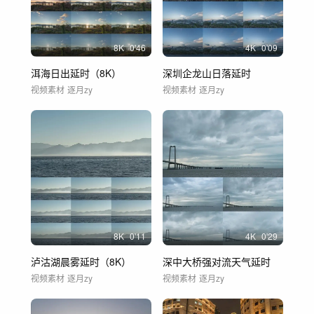
8
K
0'46
4
K
0'09
洱海日出延时（8K）
深圳企龙山日落延时
视频素材
逐月zy
视频素材
逐月zy
8
K
0'11
4
K
0'29
泸沽湖晨雾延时（8K）
深中大桥强对流天气延时
视频素材
逐月zy
视频素材
逐月zy