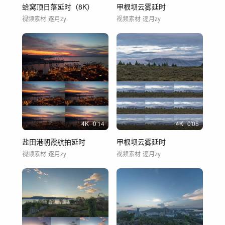
蛤窝顶日落延时（8K）
甲根坝云雾延时
视频素材
逐月zy
视频素材
逐月zy
4
K
0'14
4
K
0'05
盐田港朝霞航拍延时
甲根坝云雾延时
视频素材
逐月zy
视频素材
逐月zy