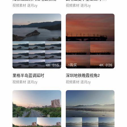
视频素材
逐月zy
视频素材
逐月zy
4
K
0'15
1购买
4
K
0'26
里格半岛蓝调延时
深圳地铁晚霞视角2
视频素材
逐月zy
视频素材
逐月zy