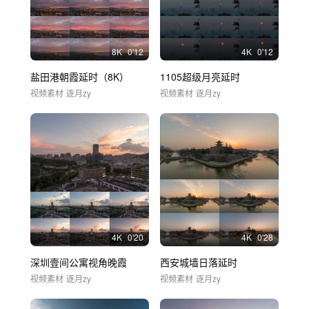
8
K
0'12
4
K
0'12
盐田港朝霞延时（8K）
1105超级月亮延时
视频素材
逐月zy
视频素材
逐月zy
4
K
0'20
4
K
0'28
深圳壹间公寓视角晚霞
西安城墙日落延时
视频素材
逐月zy
视频素材
逐月zy