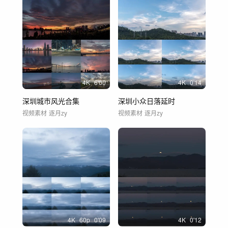
4
K
6'00
4
K
0'14
深圳城市风光合集
深圳小众日落延时
视频素材
逐月zy
视频素材
逐月zy
4
K
60
p
0'09
4
K
0'12