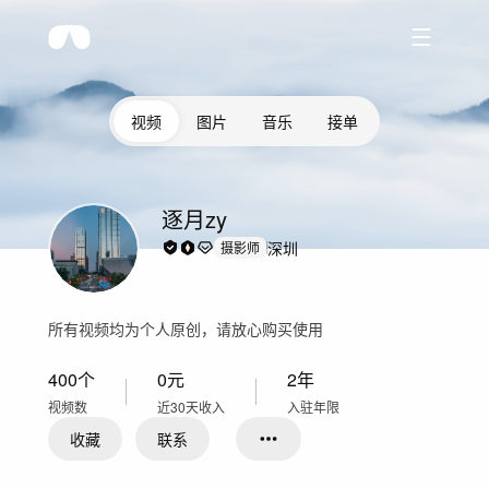
视频
图片
音乐
接单
逐月zy
深圳
摄影师
所有视频均为个人原创，请放心购买使用
400
个
0
元
2年
视频数
近30天收入
入驻年限
收藏
联系