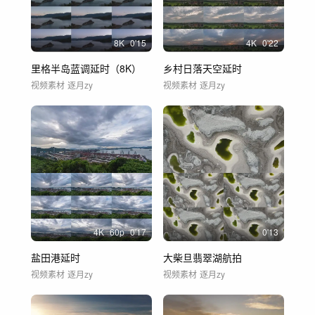
8
K
0'15
4
K
0'22
里格半岛蓝调延时（8K）
乡村日落天空延时
视频素材
逐月zy
视频素材
逐月zy
4
K
60
p
0'17
0'13
盐田港延时
大柴旦翡翠湖航拍
视频素材
逐月zy
视频素材
逐月zy