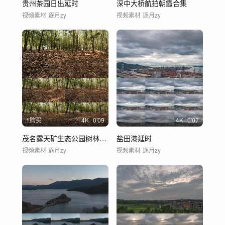
贵州茶园日出延时
深中大桥航拍朝霞合集
视频素材
逐月zy
视频素材
逐月zy
1购买
4
K
0'09
4
K
0'07
茂名露天矿生态公园树林光影延时
盐田港延时
视频素材
逐月zy
视频素材
逐月zy