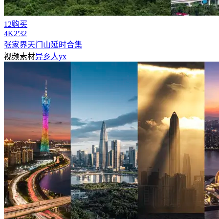
12购买
4
K
2'32
张家界天门山延时合集
视频素材
异乡人yx