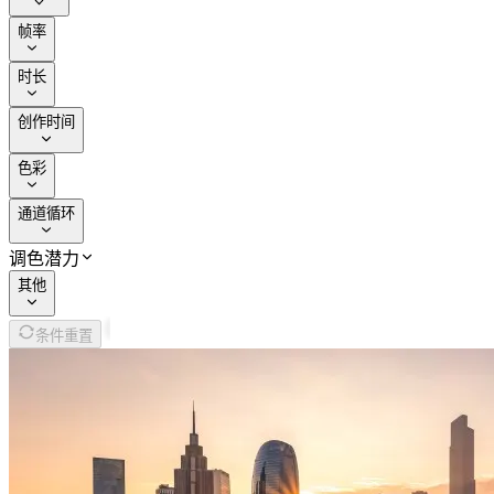
帧率
时长
创作时间
色彩
通道循环
调色潜力
其他
条件重置