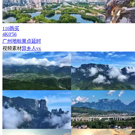
116购买
4
K
0'56
广州地标景点延时
视频素材
异乡人yx