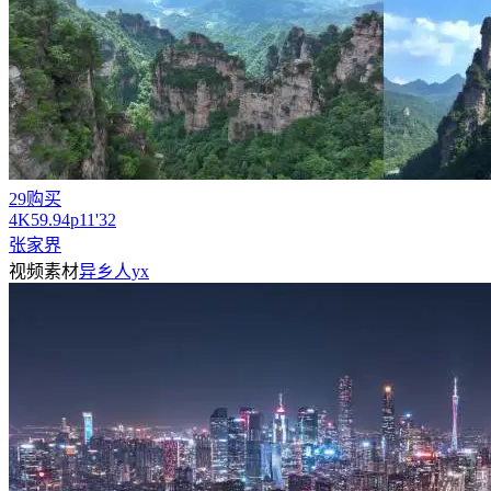
29购买
4
K
59.94
p
11'32
张家界
视频素材
异乡人yx