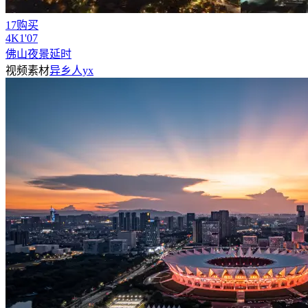
17购买
4
K
1'07
佛山夜景延时
视频素材
异乡人yx