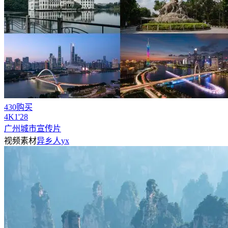
430购买
4
K
1'28
广州城市宣传片
视频素材
异乡人yx