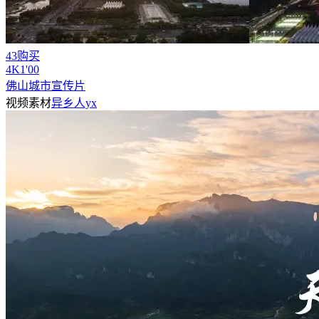
43购买
4
K
1'00
佛山城市宣传片
视频素材
异乡人yx