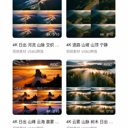
4
K
0'10
4
K
0'10
4K 日出 河流 山脉 交织 大自然
4K 道路 山坡 山顶 宁静
视频素材
V5BQ啊强
视频素材
V5BQ啊强
AIGC
AIGC
4
K
0'10
4
K
0'10
4K 日出 山峰 云海 晨雾 弥漫
4K 云雾 山脉 树木 日出 森林