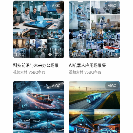
AIGC
AIGC
1购买
4
K
3'02
3购买
3'58
科技前沿与未来办公场景
AI机器人应用场景集
视频素材
V5BQ啊强
视频素材
V5BQ啊强
AIGC
AIGC