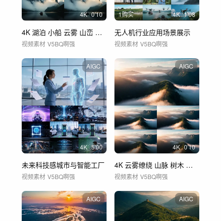
4
K
0'10
1购买
4
K
1'08
4K 湖泊 小船 云雾 山峦 自然风光
无人机行业应用场景展示
视频素材
V5BQ啊强
视频素材
V5BQ啊强
AIGC
AIGC
4
K
5'00
4
K
0'10
未来科技感城市与智能工厂
4K 云雾缭绕 山脉 树木 日出 云海
视频素材
V5BQ啊强
视频素材
V5BQ啊强
AIGC
AIGC