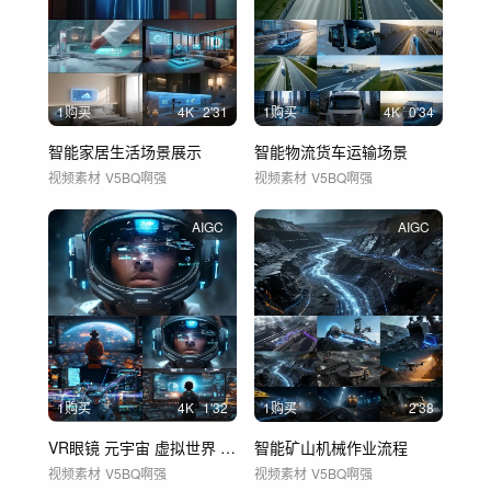
1购买
4
K
2'31
1购买
4
K
0'34
智能家居生活场景展示
智能物流货车运输场景
视频素材
V5BQ啊强
视频素材
V5BQ啊强
AIGC
AIGC
1购买
4
K
1'32
1购买
2'38
VR眼镜 元宇宙 虚拟世界 大数据
智能矿山机械作业流程
视频素材
V5BQ啊强
视频素材
V5BQ啊强