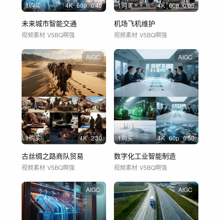
1购买
4
K
60
p
0'40
1购买
4
K
60
p
0'05
未来城市智能交通
机场飞机维护
视频素材
V5BQ啊强
视频素材
V5BQ啊强
AIGC
AIGC
1购买
4
K
2'30
1购买
4
K
60
p
0'50
古丝绸之路商队贸易
数字化工业智能制造
视频素材
V5BQ啊强
视频素材
V5BQ啊强
AIGC
AIGC