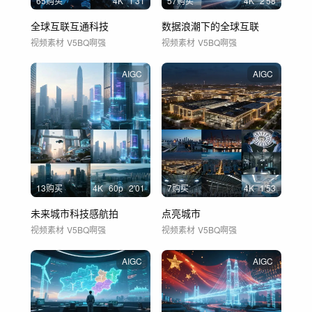
65购买
4
K
1'31
57购买
4
K
2'58
全球互联互通科技
数据浪潮下的全球互联
视频素材
V5BQ啊强
视频素材
V5BQ啊强
AIGC
AIGC
13购买
4
K
60
p
2'01
7购买
4
K
1'53
未来城市科技感航拍
点亮城市
视频素材
V5BQ啊强
视频素材
V5BQ啊强
AIGC
AIGC