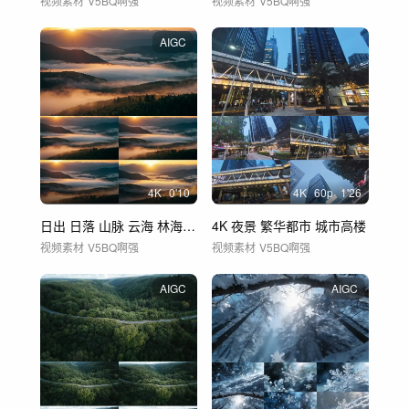
视频素材
V5BQ啊强
视频素材
V5BQ啊强
AIGC
4
K
0'10
4
K
60
p
1'26
日出 日落 山脉 云海 林海 晨雾 弥漫
4K 夜景 繁华都市 城市高楼
视频素材
V5BQ啊强
视频素材
V5BQ啊强
AIGC
AIGC