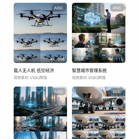
AIGC
AIGC
1购买
4
K
0'08
3购买
4
K
1'15
载人无人机 低空经济
智慧城市管理系统
视频素材
V5BQ啊强
视频素材
V5BQ啊强
AIGC
AIGC