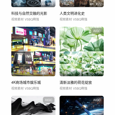
2购买
4
K
3'02
1购买
4
K
4'22
科技与自然交融的光影
人类文明进化史
视频素材
V5BQ啊强
视频素材
V5BQ啊强
AIGC
4
K
1'16
1购买
4
K
60
p
0'30
4K商场城市娱乐城
清新淡雅的荷花绽放
视频素材
V5BQ啊强
视频素材
V5BQ啊强
AIGC
AIGC