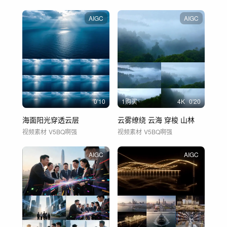
AIGC
AIGC
0'10
1购买
4
K
0'20
海面阳光穿透云层
云雾缭绕 云海 穿梭 山林
视频素材
V5BQ啊强
视频素材
V5BQ啊强
AIGC
AIGC