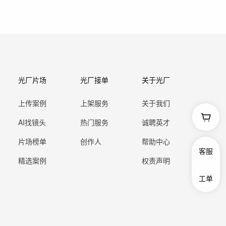
光厂片场
光厂接单
关于光厂
上传案例
上架服务
关于我们
AI找镜头
热门服务
诚聘英才
片场榜单
创作人
帮助中心
客服
精选案例
权责声明
工单