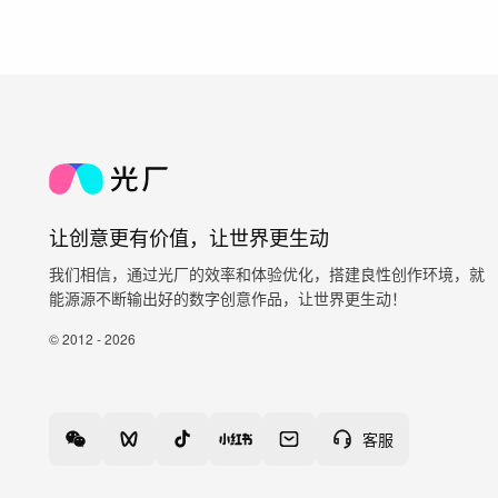
让创意更有价值，让世界更生动
我们相信，通过光厂的效率和体验优化，搭建良性创作环境，就
能源源不断输出好的数字创意作品，让世界更生动！
© 2012 - 2026
客服