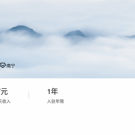
南宁
7
元
1年
天收入
入驻年限