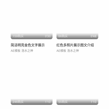
159购买
0'30
66购买
0'48
简洁明亮金色文字展示
红色多照片展示图文介绍
AE模板
洛水之神
AE模板
洛水之神
246购买
1'10
55购买
1'10