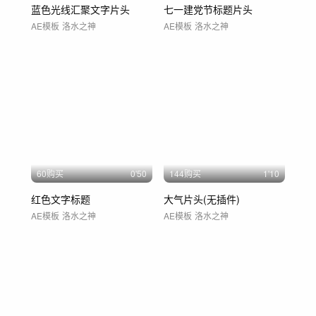
蓝色光线汇聚文字片头
七一建党节标题片头
AE模板
洛水之神
AE模板
洛水之神
60购买
0'50
144购买
1'10
红色文字标题
大气片头(无插件)
AE模板
洛水之神
AE模板
洛水之神