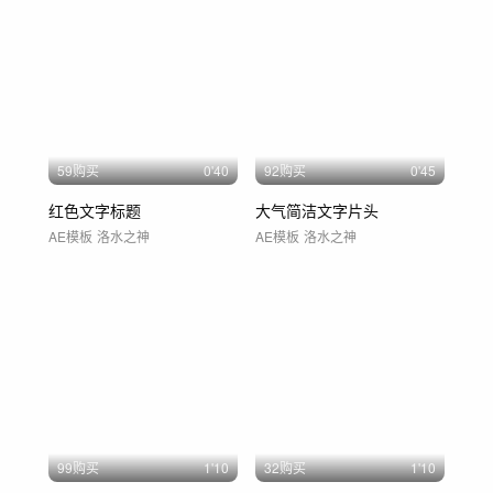
59购买
0'40
92购买
0'45
红色文字标题
大气简洁文字片头
AE模板
洛水之神
AE模板
洛水之神
99购买
1'10
32购买
1'10