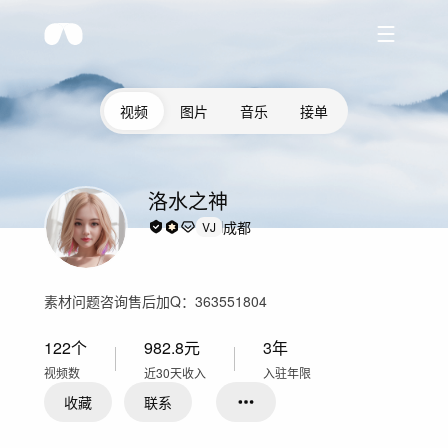
视频
图片
音乐
接单
洛水之神
成都
VJ
素材问题咨询售后加Q：363551804
122
个
982.8
元
3年
视频数
近30天收入
入驻年限
收藏
联系