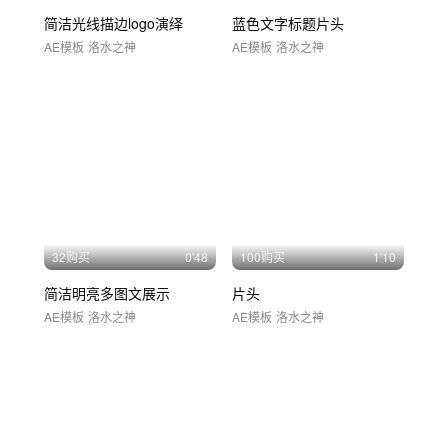
简洁光线描边logo演绎
蓝色文字标题片头
AE模板
洛水之神
AE模板
洛水之神
32购买
0'48
100购买
1'10
简洁明亮多图文展示
片头
AE模板
洛水之神
AE模板
洛水之神