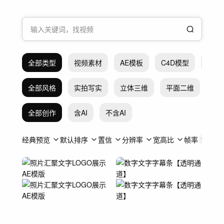
全部类型
视频素材
AE模板
C4D模型
Pr模
全部风格
实拍写实
立体三维
平面二维
抽
全部创作
含AI
不含AI
经典预览
默认排序
置信
分辨率
宽高比
帧率
时长