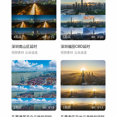
4购买
4
K
0'10
5购买
8
K
0'30
深圳南山区延时
深圳福田CBD延时
视频素材
云自逍遥
视频素材
云自逍遥
2购买
4
K
0'15
1购买
4
K
0'11
东莞港蓝天白云航拍延时
东莞市区日出云海航拍延时