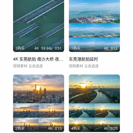
3购买
4
K
59.94
p
0'51
1购买
4
K
0'12
4K 东莞航拍 南沙大桥 夜景灯光 御三
东莞港航拍延时
视频素材
云自逍遥
视频素材
云自逍遥
2购买
4
K
0'13
4购买
4
K
0'20