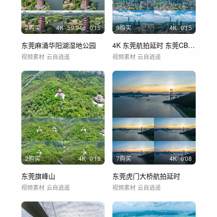
2购买
4
K
59.94
p
0'15
9购买
4
K
0'15
东莞麻涌华阳湖湿地公园
4K 东莞航拍延时 东莞CBD 蓝天
视频素材
云自逍遥
视频素材
云自逍遥
2购买
4
K
0'19
7购买
4
K
0'08
东莞旗峰山
东莞虎门大桥航拍延时
视频素材
云自逍遥
视频素材
云自逍遥