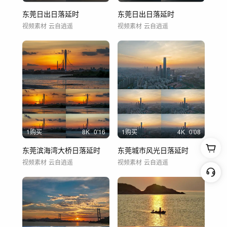
东莞日出日落延时
东莞日出日落延时
视频素材
云自逍遥
视频素材
云自逍遥
1购买
8
K
0'16
1购买
4
K
0'08
东莞滨海湾大桥日落延时
东莞城市风光日落延时
视频素材
云自逍遥
视频素材
云自逍遥