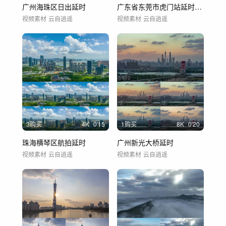
广州海珠区日出延时
广东省东莞市虎门站延时航拍
视频素材
云自逍遥
视频素材
云自逍遥
3购买
4
K
0'15
1购买
8
K
0'20
珠海横琴区航拍延时
广州新光大桥延时
视频素材
云自逍遥
视频素材
云自逍遥