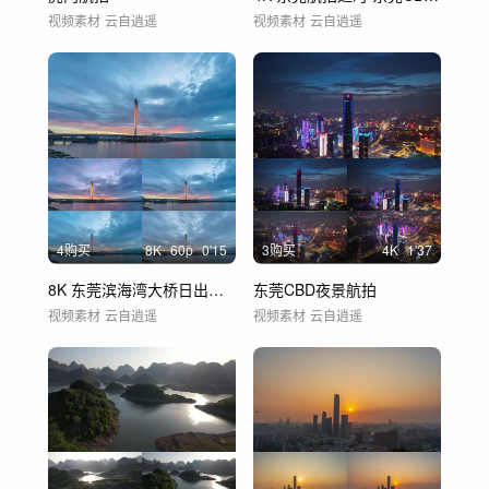
视频素材
云自逍遥
视频素材
云自逍遥
4购买
8
K
60
p
0'15
3购买
4
K
1'37
8K 东莞滨海湾大桥日出朝霞 火烧云
东莞CBD夜景航拍
视频素材
云自逍遥
视频素材
云自逍遥