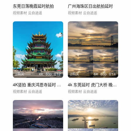
东莞日落晚霞延时航拍
广州海珠区日出航拍延时
视频素材
云自逍遥
视频素材
云自逍遥
2购买
4
K
60
p
0'12
2购买
6
K
60
p
0'14
4K竖拍 重庆鸿恩寺延时 蓝天白云
4k 东莞延时 虎门大桥 晚霞日落
视频素材
云自逍遥
视频素材
云自逍遥