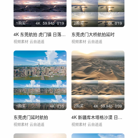
1购买
4
K
59.94
p
0'19
2购买
4
K
0'19
4K 东莞航拍 虎门镇 日落晚霞 御三
东莞虎门大桥航拍延时
视频素材
云自逍遥
视频素材
云自逍遥
1购买
4
K
0'15
2购买
4
K
59.94
p
0'09
东莞虎门延时航拍
4K 新疆库木塔格沙漠 日落 御三航拍
视频素材
云自逍遥
视频素材
云自逍遥