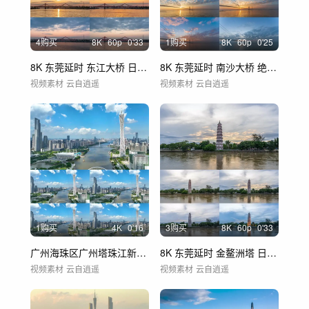
4购买
8
K
60
p
0'33
1购买
8
K
60
p
0'25
8K 东莞延时 东江大桥 日落晚霞
8K 东莞延时 南沙大桥 绝世晚霞
视频素材
云自逍遥
视频素材
云自逍遥
1购买
4
K
0'16
3购买
8
K
60
p
0'33
广州海珠区广州塔珠江新城航拍
8K 东莞延时 金鳌洲塔 日转夜 日落
视频素材
云自逍遥
视频素材
云自逍遥