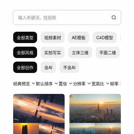
全部类型
视频素材
AE模板
C4D模型
Pr模
全部风格
实拍写实
立体三维
平面二维
抽
全部创作
含AI
不含AI
经典预览
默认排序
置信
分辨率
宽高比
帧率
时长