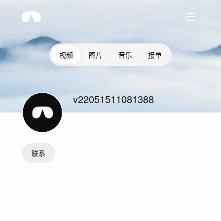
视频
图片
音乐
接单
v22051511081388
联系