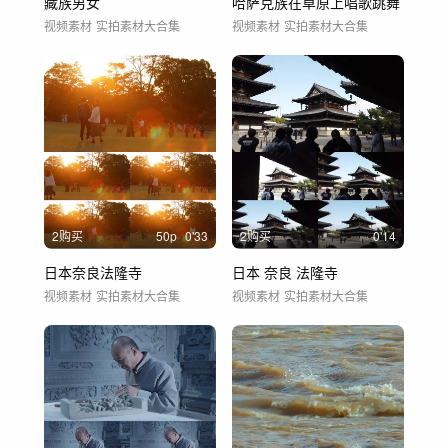
藏族男女
哈萨克族在草原上唱歌跳舞
视频素材
实拍素材大合集
视频素材
实拍素材大合集
2购买
50
p
0'33
2购买
0'14
日本奈良法隆寺
日本 奈良 法隆寺
视频素材
实拍素材大合集
视频素材
实拍素材大合集