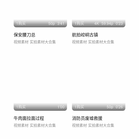
1购买
50
p
3'41
1购买
4
K
59.94
p
0'23
保安腰刀总
航拍崆峒古镇
视频素材
实拍素材大合集
视频素材
实拍素材大合集
1购买
1'00
1购买
50
p
0'26
牛肉面拉面过程
消防员废墟救援
视频素材
实拍素材大合集
视频素材
实拍素材大合集