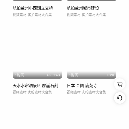
航拍兰州小西湖立交桥
航拍兰州城市建设
视频素材
实拍素材大合集
视频素材
实拍素材大合集
1购买
4
K
1'43
1购买
0'20
天水水帘洞景区 摩崖石刻
日本 金阁 鹿苑寺
视频素材
实拍素材大合集
视频素材
实拍素材大合集