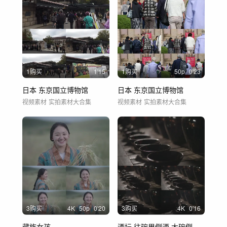
1购买
1'15
1购买
50
p
0'23
日本 东京国立博物馆
日本 东京国立博物馆
视频素材
实拍素材大合集
视频素材
实拍素材大合集
3购买
4
K
50
p
0'20
3购买
4
K
0'16
藏族女孩
酒坛 往碗里倒酒 大碗倒酒 豪爽 酒坛