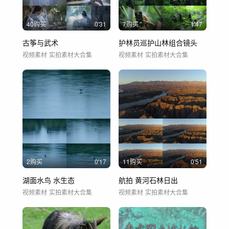
40购买
0'31
7购买
1'47
古筝与武术
护林员巡护山林组合镜头
视频素材
实拍素材大合集
视频素材
实拍素材大合集
2购买
0'17
11购买
0'51
湖面水鸟 水生态
航拍 黄河石林日出
视频素材
实拍素材大合集
视频素材
实拍素材大合集