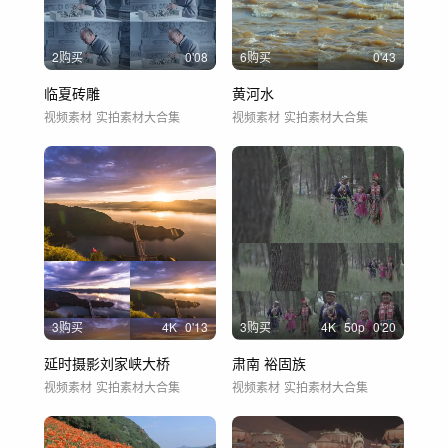
2购买
0'08
6购买
0'43
临夏砖雕
黄河水
视频素材
实拍素材大合集
视频素材
实拍素材大合集
3购买
4
K
0'13
3购买
4
K
50
p
0'20
延时摄影刘家峡大桥
肃南 裕固族
视频素材
实拍素材大合集
视频素材
实拍素材大合集