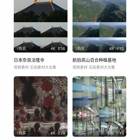
1购买
4
K
0'38
1购买
4
K
1'13
日本奈良法隆寺
航拍高山百合种植基地
视频素材
实拍素材大合集
视频素材
实拍素材大合集
1购买
4
K
0'29
3购买
50
p
0'45