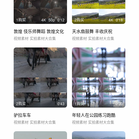
1购买
4
K
50
p
0'12
2购买
4
K
0'18
敦煌 伎乐师舞蹈 敦煌文化
天水扇鼓舞 丰收庆祝
视频素材
实拍素材大合集
视频素材
实拍素材大合集
2购买
0'43
1购买
0'30
驴拉车车
年轻人在公园练习跑酷
视频素材
实拍素材大合集
视频素材
实拍素材大合集