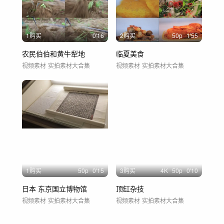
1购买
0'16
2购买
50
p
1'55
农民伯伯和黄牛犁地
临夏美食
视频素材
实拍素材大合集
视频素材
实拍素材大合集
1购买
50
p
0'15
3购买
4
K
50
p
0'10
日本 东京国立博物馆
顶缸杂技
视频素材
实拍素材大合集
视频素材
实拍素材大合集