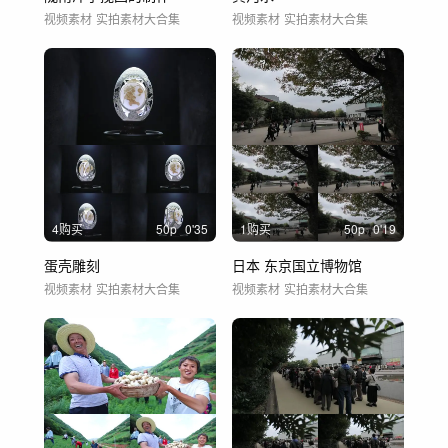
视频素材
实拍素材大合集
视频素材
实拍素材大合集
4购买
50
p
0'35
1购买
50
p
0'19
蛋壳雕刻
日本 东京国立博物馆
视频素材
实拍素材大合集
视频素材
实拍素材大合集