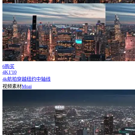
6购买
4
K
1'10
4k航拍穿越纽约中轴线
视频素材
Moai