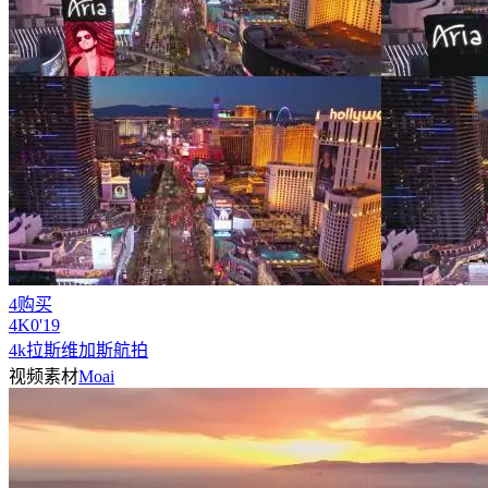
4购买
4
K
0'19
4k拉斯维加斯航拍
视频素材
Moai