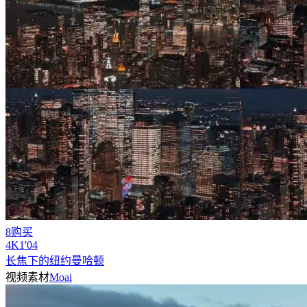
8购买
4
K
1'04
长焦下的纽约曼哈顿
视频素材
Moai