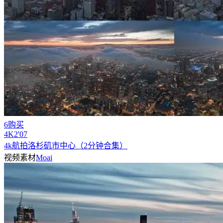
6购买
4
K
2'07
4k航拍洛杉矶市中心（2分钟合集）
视频素材
Moai