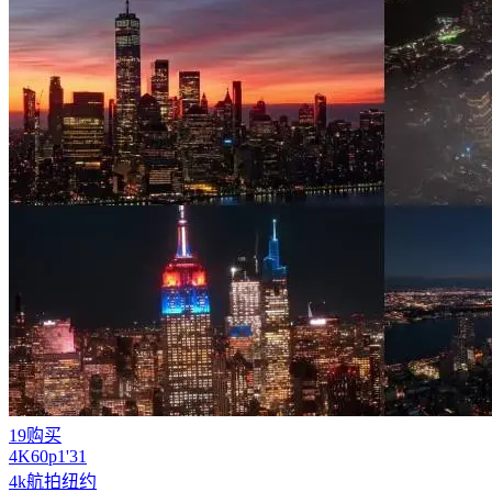
19购买
4
K
60
p
1'31
4k航拍纽约