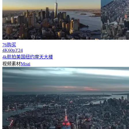
76购买
4
K
60
p
3'24
4k航拍美国纽约摩天大楼
视频素材
Moai