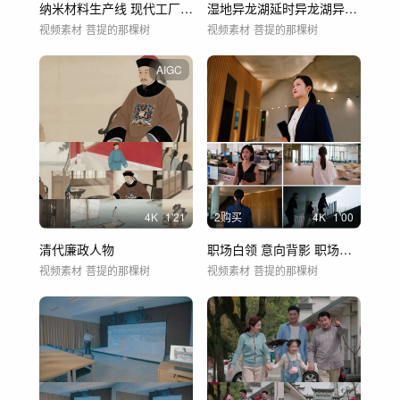
纳米材料生产线 现代工厂 高科技生产
湿地异龙湖延时异龙湖异龙湖风光
视频素材
菩提的那棵树
视频素材
菩提的那棵树
AIGC
4
K
1'21
2购买
4
K
1'00
清代廉政人物
职场白领 意向背影 职场精英 白领行走
视频素材
菩提的那棵树
视频素材
菩提的那棵树