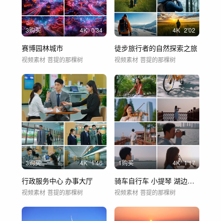
3购买
4
K
0'34
4
K
2'02
赛博园林城市
徒步旅行者的自然探索之旅
视频素材
菩提的那棵树
视频素材
菩提的那棵树
3购买
4
K
1'46
1购买
4
K
1'17
行政服务中心 办事大厅
骑车自行车 小提琴 湖边风光
视频素材
菩提的那棵树
视频素材
菩提的那棵树