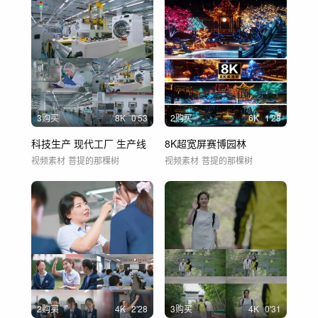
3购买
8
K
0'53
2购买
6
K
1'28
科技生产 现代工厂 生产线
8K超宽屏赛博园林
视频素材
菩提的那棵树
视频素材
菩提的那棵树
2购买
4
K
2'28
3购买
4
K
0'31