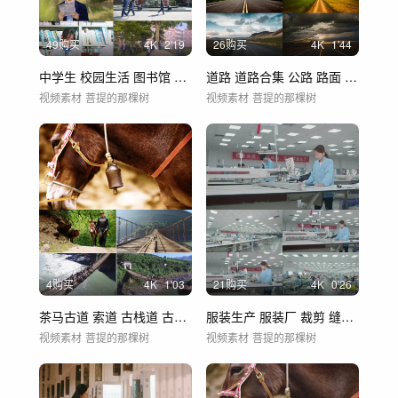
49购买
4
K
2'19
26购买
4
K
1'44
中学生 校园生活 图书馆 学生看书、
道路 道路合集 公路 路面 概念道路
视频素材
菩提的那棵树
视频素材
菩提的那棵树
4购买
4
K
1'03
21购买
4
K
0'26
茶马古道 索道 古栈道 古代索道桥
服装生产 服装厂 裁剪 缝纫 服装加工
视频素材
菩提的那棵树
视频素材
菩提的那棵树