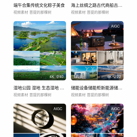
端午合集传统文化粽子美食
海上丝绸之路古代商船古代船队
视频素材
菩提的那棵树
视频素材
菩提的那棵树
AIGC
4
K
0'40
1购买
4
K
2'22
湿地公园 湿地 生态湿地 绿色生态
储能设备储能柜新能源储能解决方案
视频素材
菩提的那棵树
视频素材
菩提的那棵树
AIGC
AIGC