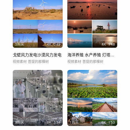
3购买
4
K
0'49
4
K
1'48
戈壁风力发电沙漠风力发电
海洋养殖 水产养殖 灯塔唯美海岛日落晚霞
视频素材
菩提的那棵树
视频素材
菩提的那棵树
9购买
8
K
1'14
1购买
6
K
1'53