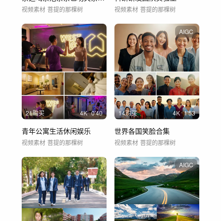
视频素材
菩提的那棵树
视频素材
菩提的那棵树
AIGC
21购买
4
K
0'40
14购买
4
K
1'53
青年公寓生活休闲娱乐
世界各国笑脸合集
视频素材
菩提的那棵树
视频素材
菩提的那棵树
AIGC