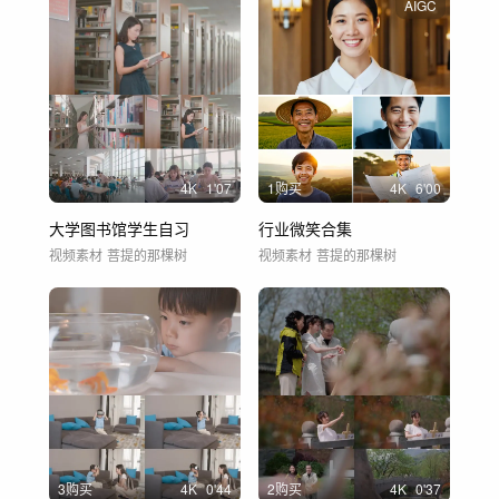
AIGC
4
K
1'07
1购买
4
K
6'00
大学图书馆学生自习
行业微笑合集
视频素材
菩提的那棵树
视频素材
菩提的那棵树
3购买
4
K
0'44
2购买
4
K
0'37