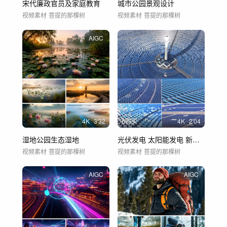
宋代廉政官员及家庭教育
城市公园景观设计
视频素材
菩提的那棵树
视频素材
菩提的那棵树
AIGC
4
K
3'32
6购买
4
K
2'04
湿地公园生态湿地
光伏发电 太阳能发电 新能源 光伏电厂
视频素材
菩提的那棵树
视频素材
菩提的那棵树
AIGC
AIGC