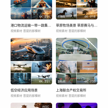
4
K
2'21
1购买
4
K
3'18
港口物流运输一带一路集装箱海运
草原牧场美景 草原赛马与牧民生活
视频素材
菩提的那棵树
视频素材
菩提的那棵树
AIGC
4
K
3'21
2购买
4
K
0'35
低空经济应用场景
上海联合产权交易所
视频素材
菩提的那棵树
视频素材
菩提的那棵树
AIGC