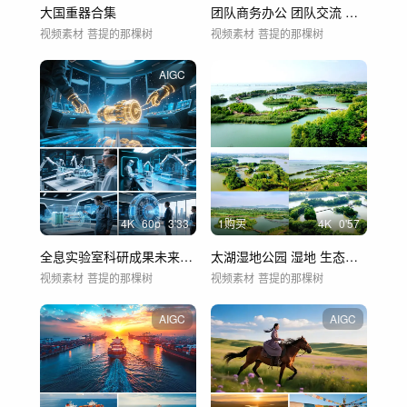
大国重器合集
团队商务办公 团队交流 会议 企业宣传片
视频素材
菩提的那棵树
视频素材
菩提的那棵树
AIGC
4
K
60
p
3'33
1购买
4
K
0'57
全息实验室科研成果未来科技创新实验室
太湖湿地公园 湿地 生态绿色
视频素材
菩提的那棵树
视频素材
菩提的那棵树
AIGC
AIGC