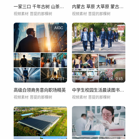
一家三口 千年古树 山茶花 可爱的女孩
内蒙古 草原 大草原 蒙古包 唯美草原
视频素材
菩提的那棵树
视频素材
菩提的那棵树
AIGC
1购买
4
K
2'51
4
K
0'45
高级白领商务意向职场精英
中学生校园生活晨读图书馆中学校园
视频素材
菩提的那棵树
视频素材
菩提的那棵树