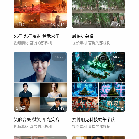
1购买
4
K
0'44
4
K
0'24
火星 火星漫步 登录火星 太空 外星球
晨读听英语
视频素材
菩提的那棵树
视频素材
菩提的那棵树
AIGC
AIGC
2购买
4
K
1'49
4
K
2'42
笑脸合集 微笑 阳光笑容
赛博朋克科技端午节庆
视频素材
菩提的那棵树
视频素材
菩提的那棵树