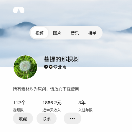
视频
图片
音乐
接单
菩提的那棵树
北京
所有素材均为原创，请放心下载使用
112
个
1866.2
元
3年
视频数
近30天收入
入驻年限
收藏
联系