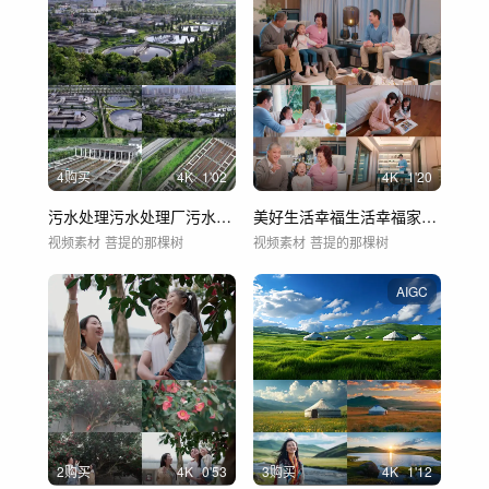
4购买
4
K
1'02
4
K
1'20
污水处理污水处理厂污水净化 城市污水处理
美好生活幸福生活幸福家庭一家五口一家三口
视频素材
菩提的那棵树
视频素材
菩提的那棵树
AIGC
2购买
4
K
0'53
3购买
4
K
1'12