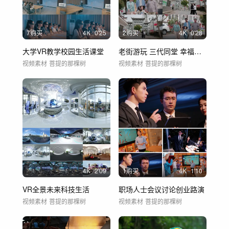
7购买
4
K
0'25
2购买
4
K
0'28
大学VR教学校园生活课堂
老街游玩 三代同堂 幸福一家人
视频素材
菩提的那棵树
视频素材
菩提的那棵树
4
K
2'09
1购买
4
K
1'10
VR全景未来科技生活
职场人士会议讨论创业路演
视频素材
菩提的那棵树
视频素材
菩提的那棵树