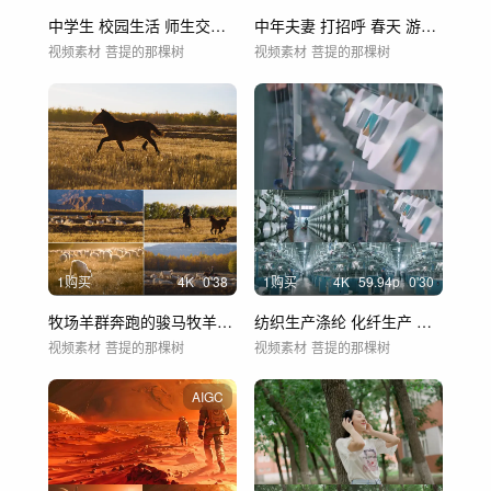
中学生 校园生活 师生交流 学生实验
中年夫妻 打招呼 春天 游玩 竹林
视频素材
菩提的那棵树
视频素材
菩提的那棵树
1购买
4
K
0'38
1购买
4
K
59.94
p
0'30
牧场羊群奔跑的骏马牧羊人放牧
纺织生产涤纶 化纤生产 棉纺生产
视频素材
菩提的那棵树
视频素材
菩提的那棵树
AIGC