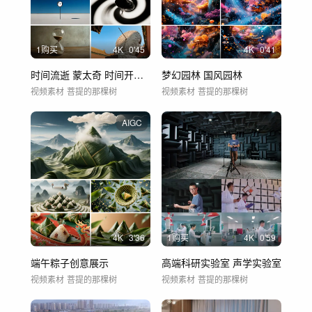
1购买
4
K
0'45
4
K
0'41
时间流逝 蒙太奇 时间开场 光影穿越时空
梦幻园林 国风园林
视频素材
菩提的那棵树
视频素材
菩提的那棵树
AIGC
4
K
3'36
1购买
4
K
0'59
端午粽子创意展示
高端科研实验室 声学实验室
视频素材
菩提的那棵树
视频素材
菩提的那棵树