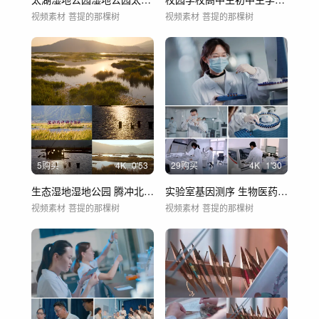
视频素材
菩提的那棵树
视频素材
菩提的那棵树
5购买
4
K
0'53
29购买
4
K
1'30
生态湿地湿地公园 腾冲北海湿地
实验室基因测序 生物医药 研发科研显微镜
视频素材
菩提的那棵树
视频素材
菩提的那棵树