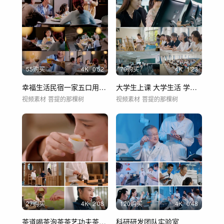
55购买
4
K
0'52
70购买
4
K
1'23
幸福生活民宿一家五口用餐碰杯升格
大学生上课 大学生活 学生上课 画室画画
视频素材
菩提的那棵树
视频素材
菩提的那棵树
27购买
4
K
2'08
120购买
4
K
0'48
茶道喝茶泡茶茶艺功夫茶春茶品茶茶杯
科研研发团队实验室