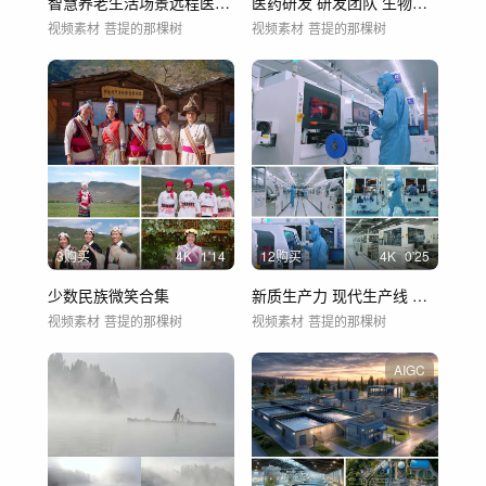
智慧养老生活场景远程医疗虚拟诊疗智慧医疗
医药研发 研发团队 生物医药 医药科研
视频素材
菩提的那棵树
视频素材
菩提的那棵树
3购买
4
K
1'14
12购买
4
K
0'25
少数民族微笑合集
新质生产力 现代生产线 芯片生产
视频素材
菩提的那棵树
视频素材
菩提的那棵树
AIGC