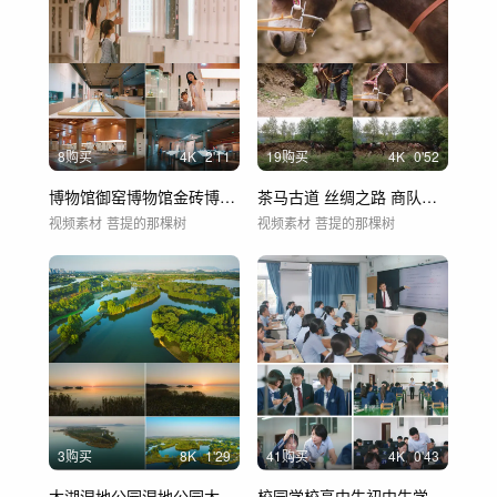
8购买
4
K
2'11
19购买
4
K
0'52
博物馆御窑博物馆金砖博物馆参观博物馆
茶马古道 丝绸之路 商队贸易场景马帮
视频素材
菩提的那棵树
视频素材
菩提的那棵树
3购买
8
K
1'29
41购买
4
K
0'43
太湖湿地公园湿地公园太湖夕阳
校园学校高中生初中生学生学习青春教育