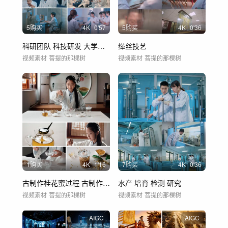
5购买
4
K
0'57
5购买
4
K
0'36
科研团队 科技研发 大学实验室
缂丝技艺
视频素材
菩提的那棵树
视频素材
菩提的那棵树
1购买
4
K
1'16
7购买
4
K
0'36
古制作桂花蜜过程 古制作 桂花酿中式点心
水产 培育 检测 研究
视频素材
菩提的那棵树
视频素材
菩提的那棵树
AIGC
AIGC