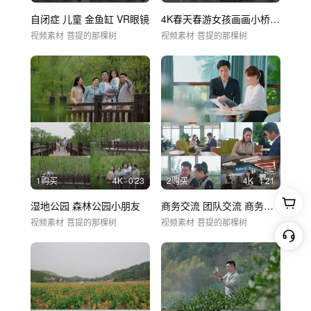
自闭症 儿童 金鱼缸 VR眼镜
4K春天春游女孩画画小桥游客
视频素材
菩提的那棵树
视频素材
菩提的那棵树
1购买
4
K
0'23
2购买
4
K
1'21
湿地公园 森林公园小朋友
商务交流 团队交流 商务办公
视频素材
菩提的那棵树
视频素材
菩提的那棵树