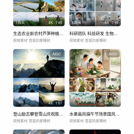
1购买
4
K
1'45
8购买
8
K
0'46
生态农业新农村芦笋种植蔬菜大棚
科研团队 科技研发 生物医药 实验室
视频素材
菩提的那棵树
视频素材
菩提的那棵树
AIGC
AIGC
4
K
1'07
4
K
1'25
登山励志攀登雪山庆祝胜利迎接日出
水墨画风端午节场景国风端午
视频素材
菩提的那棵树
视频素材
菩提的那棵树