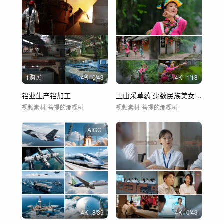
1购买
4
K
0'43
4
K
1'18
铝业生产铝加工
上山采草药 少数民族美女 文旅素材 戏水
视频素材
菩提的那棵树
视频素材
菩提的那棵树
AIGC
4
K
8'39
4
K
0'43