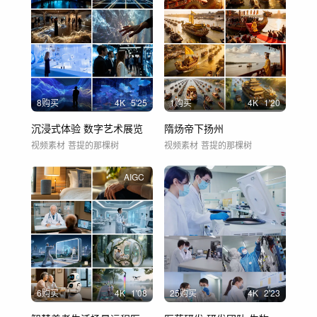
8购买
4
K
5'25
1购买
4
K
1'20
沉浸式体验 数字艺术展览
隋炀帝下扬州
视频素材
菩提的那棵树
视频素材
菩提的那棵树
AIGC
6购买
4
K
1'08
25购买
4
K
2'23