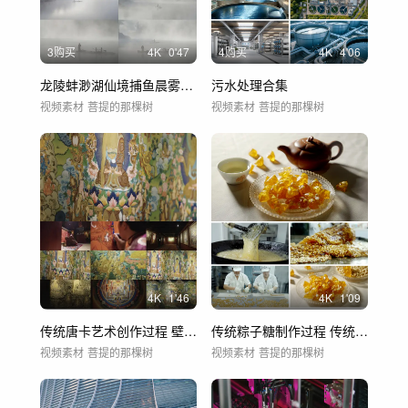
3购买
4
K
0'47
4购买
4
K
4'06
龙陵蚌渺湖仙境捕鱼晨雾缥缈
污水处理合集
视频素材
菩提的那棵树
视频素材
菩提的那棵树
4
K
1'46
4
K
1'09
传统唐卡艺术创作过程 壁画 画师 佛像
传统粽子糖制作过程 传统工艺熬糖传统美食
视频素材
菩提的那棵树
视频素材
菩提的那棵树