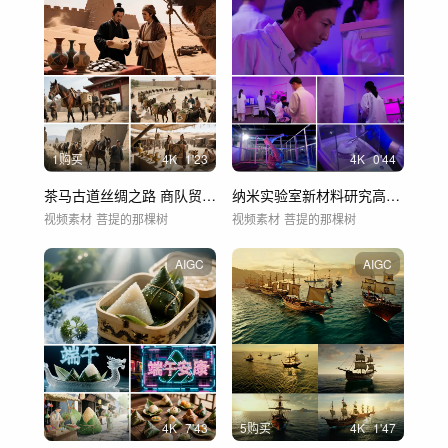
1购买
4
K
1'23
4
K
0'44
茶马古道丝绸之路 商队贸易场景
纳米实验室新材料研究高端材料实验室
视频素材
菩提的那棵树
视频素材
菩提的那棵树
AIGC
AIGC
4
K
7'43
5购买
4
K
1'47