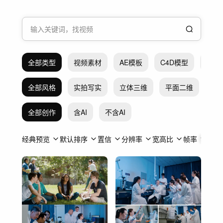
全部类型
视频素材
AE模板
C4D模型
Pr模
全部风格
实拍写实
立体三维
平面二维
抽
全部创作
含AI
不含AI
经典预览
默认排序
置信
分辨率
宽高比
帧率
时长