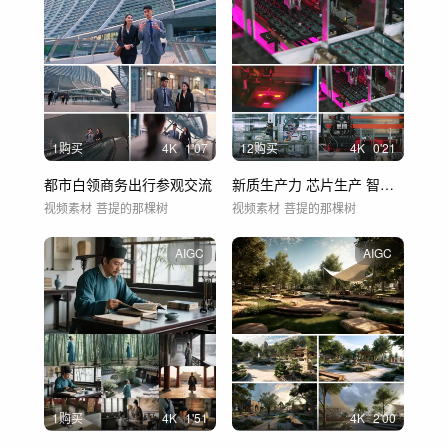
1购买
4
K
1'07
12购买
4
K
0'21
都市白领商务出行参观交流
新质生产力 芯片生产 智能工厂智能制造
视频素材
菩提的那棵树
视频素材
菩提的那棵树
AIGC
AIGC
1购买
4
K
1'51
4
K
2'00