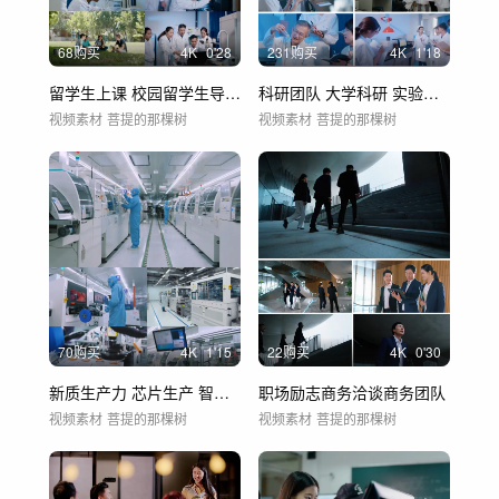
68购买
4
K
0'28
231购买
4
K
1'18
留学生上课 校园留学生导师指导留学生
科研团队 大学科研 实验室 大学生实验
视频素材
菩提的那棵树
视频素材
菩提的那棵树
70购买
4
K
1'15
22购买
4
K
0'30
新质生产力 芯片生产 智能工厂半导体芯片
职场励志商务洽谈商务团队
视频素材
菩提的那棵树
视频素材
菩提的那棵树