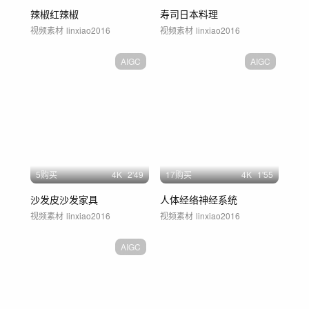
辣椒红辣椒
寿司日本料理
视频素材
linxiao2016
视频素材
linxiao2016
AIGC
AIGC
5购买
4
K
2'49
17购买
4
K
1'55
沙发皮沙发家具
人体经络神经系统
视频素材
linxiao2016
视频素材
linxiao2016
AIGC