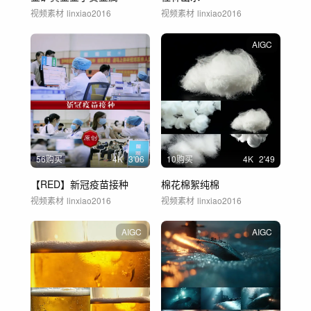
视频素材
linxiao2016
视频素材
linxiao2016
AIGC
56购买
4
K
3'06
10购买
4
K
2'49
【RED】新冠疫苗接种
棉花棉絮纯棉
视频素材
linxiao2016
视频素材
linxiao2016
AIGC
AIGC