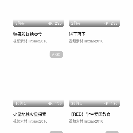
3购买
4
K
2'25
2购买
4
K
2'38
糖果彩虹糖零食
饼干落下
视频素材
linxiao2016
视频素材
linxiao2016
AIGC
10购买
4
K
1'59
39购买
4
K
1'36
火星地貌火星探索
【RED】学生爱国教育
视频素材
linxiao2016
视频素材
linxiao2016