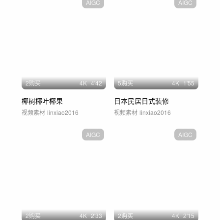
AIGC
AIGC
2购买
4
K
4'42
5购买
4
K
1'55
椰树椰叶椰果
日本民居日式装修
视频素材
linxiao2016
视频素材
linxiao2016
AIGC
AIGC
2购买
4
K
2'33
2购买
4
K
2'15