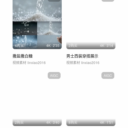
4购买
4
K
2'35
2购买
4
K
3'14
撒盐撒白糖
男士西装穿搭展示
视频素材
linxiao2016
视频素材
linxiao2016
AIGC
AIGC
2购买
4
K
3'40
8购买
4
K
1'51