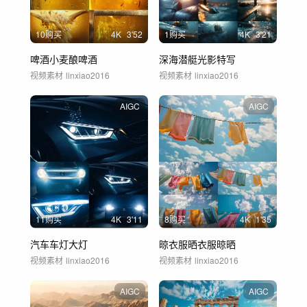
10购买
4
K
3'52
1购买
4
K
3'21
啤酒小麦酿啤酒
深海潜艇光影特写
视频素材
linxiao2016
视频素材
linxiao2016
AIGC
AIGC
11购买
4
K
3'11
8购买
4
K
1'35
汽车车灯大灯
晾衣服晒衣服晾晒
视频素材
linxiao2016
视频素材
linxiao2016
AIGC
AIGC