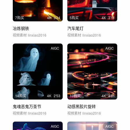
7购买
4
K
3'24
5购买
4
K
3'11
冶炼钢铁
汽车尾灯
视频素材
linxiao2016
视频素材
linxiao2016
AIGC
AIGC
14购买
4
K
2'53
10购买
4
K
4'01
鬼魂恶鬼万圣节
动感黑胶片旋转
视频素材
linxiao2016
视频素材
linxiao2016
AIGC
AIGC