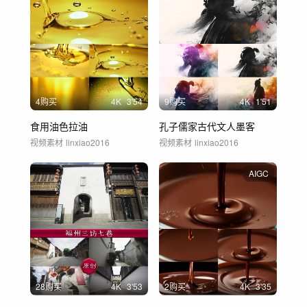
4购买
4
K
3'54
9购买
4
K
1'51
食用油色拉油
孔子儒家古代文人墨客
视频素材
linxiao2016
视频素材
linxiao2016
AIGC
28购买
4
K
3'53
2购买
4
K
3'35