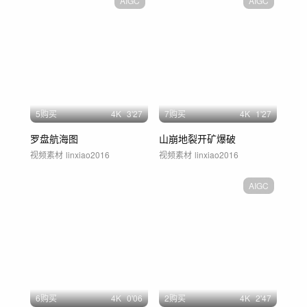
AIGC
AIGC
5购买
4
K
3'27
7购买
4
K
1'27
罗盘航海图
山崩地裂开矿爆破
视频素材
linxiao2016
视频素材
linxiao2016
AIGC
6购买
4
K
0'06
2购买
4
K
2'47