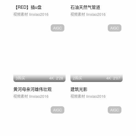
【RED】插u盘
石油天然气管道
视频素材
linxiao2016
视频素材
linxiao2016
AIGC
AIGC
3购买
4
K
2'28
2购买
4
K
2'07
黄河母亲河雄伟壮观
建筑光影
视频素材
linxiao2016
视频素材
linxiao2016
AIGC
AIGC