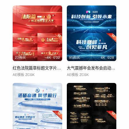
23购买
4
K
0'32
95购买
4
K
0'28
红色法院篇章标题文字片花 01
大气震撼年会发布会启动仪式片头片尾
AE模板
ZCSK
AE模板
ZCSK