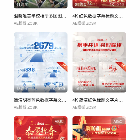
41购买
1'24
21购买
4
K
0'49
温馨唯美学校相册多图图片照片 01
4K 红色数据字幕标题文字展示 01
AE模板
ZCSK
AE模板
ZCSK
18购买
4
K
0'59
16购买
4
K
0'36
简洁明亮蓝色数据字幕文字展示 01
4K 简洁红色标题文字片头 01
AE模板
ZCSK
AE模板
ZCSK
AIGC
AIGC