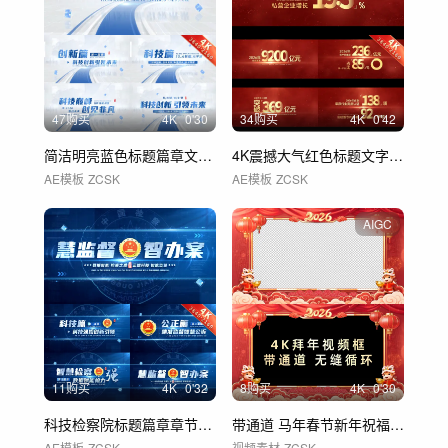
47购买
4
K
0'30
34购买
4
K
0'42
简洁明亮蓝色标题篇章文字展示 01
4K震撼大气红色标题文字数据展示
AE模板
ZCSK
AE模板
ZCSK
AIGC
11购买
4
K
0'32
8购买
4
K
0'30
科技检察院标题篇章章节片花 01
带通道 马年春节新年祝福拜年视频框 C
AE模板
ZCSK
视频素材
ZCSK