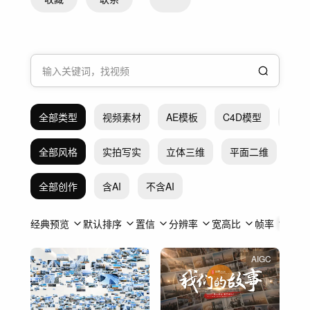
全部类型
视频素材
AE模板
C4D模型
Pr模
全部风格
实拍写实
立体三维
平面二维
抽
全部创作
含AI
不含AI
经典预览
默认排序
置信
分辨率
宽高比
帧率
时长
AIGC