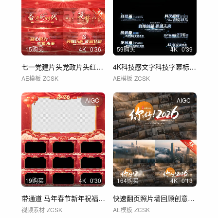
15购买
4
K
0'36
59购买
4
K
0'39
七一党建片头党政片头红色标题文字 02
4K科技感文字科技字幕标题 03
AE模板
ZCSK
AE模板
ZCSK
AIGC
AIGC
19购买
4
K
0'30
164购买
4
K
0'13
带通道 马年春节新年祝福拜年视频框 C2
快速翻页照片墙回顾创意片头片尾
视频素材
ZCSK
AE模板
ZCSK