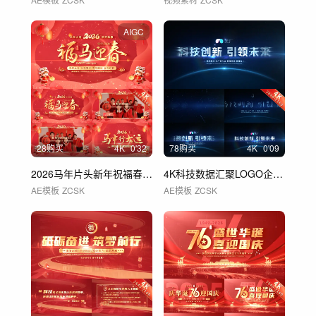
AIGC
28购买
4
K
0'32
78购买
4
K
0'09
2026马年片头新年祝福春节拜年视频框
4K科技数据汇聚LOGO企业片头片尾
AE模板
ZCSK
AE模板
ZCSK