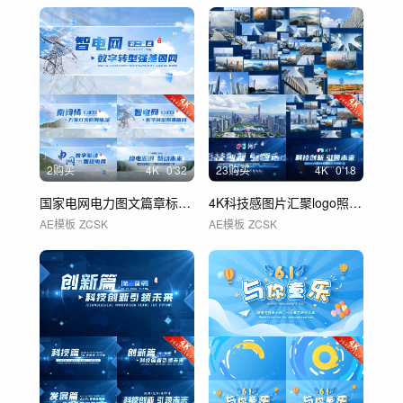
2购买
4
K
0'32
23购买
4
K
0'18
国家电网电力图文篇章标题文字片头 01
4K科技感图片汇聚logo照片汇聚文字
AE模板
ZCSK
AE模板
ZCSK