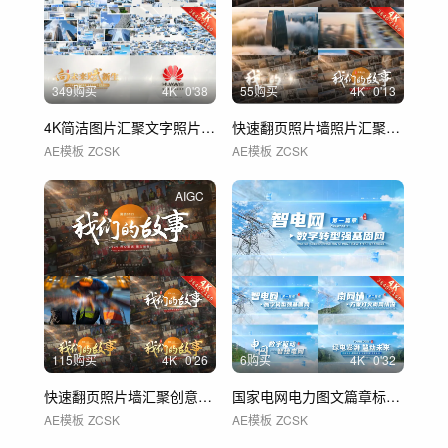
349购买
4
K
0'38
55购买
4
K
0'13
4K简洁图片汇聚文字照片汇聚logo
快速翻页照片墙照片汇聚创意片头片尾 01
AE模板
ZCSK
AE模板
ZCSK
AIGC
115购买
4
K
0'26
6购买
4
K
0'32
快速翻页照片墙汇聚创意片头片尾
国家电网电力图文篇章标题文字片头 02
AE模板
ZCSK
AE模板
ZCSK