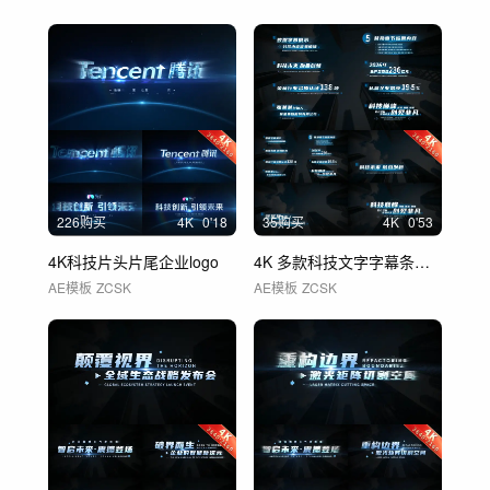
226购买
4
K
0'18
35购买
4
K
0'53
4K科技片头片尾企业logo
4K 多款科技文字字幕条人名条数据字幕
AE模板
ZCSK
AE模板
ZCSK