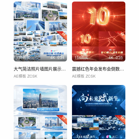
155购买
4
K
0'34
154购买
4
K
0'35
大气简洁照片墙图片展示照片汇聚logo
震撼红色年会发布会倒数倒计时启动仪式片头
AE模板
ZCSK
AE模板
ZCSK