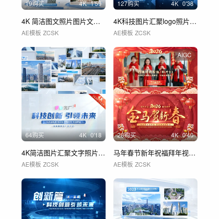
19购买
4
K
1'59
127购买
4
K
0'38
4K 简洁图文照片图片文字展示 01
4K科技图片汇聚logo照片汇聚文字
AE模板
ZCSK
AE模板
ZCSK
AIGC
64购买
4
K
0'18
28购买
4
K
0'40
4K简洁图片汇聚文字照片汇聚logo02
马年春节新年祝福拜年视频框AE模板 C
AE模板
ZCSK
AE模板
ZCSK