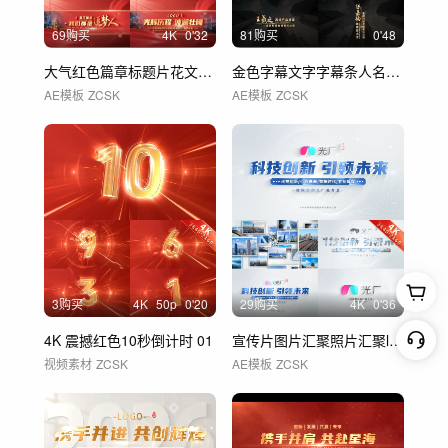
69购买
4
K
0'32
81购买
0'48
大气红色篇章标题片花文字 01
金色字幕文字字幕条人名条 01
AE模板
ZCSK
AE模板
ZCSK
3购买
4
K
50
p
0'20
29购买
4
K
0'36
4K 震撼红色10秒倒计时 01
宣传片图片汇聚照片汇聚logo
视频素材
ZCSK
AE模板
ZCSK