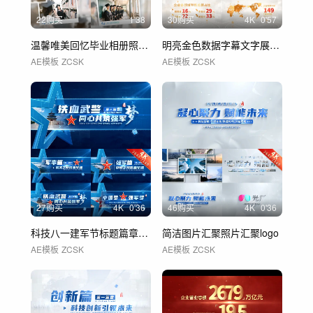
22购买
1'38
30购买
4
K
0'57
温馨唯美回忆毕业相册照片展示 01
明亮金色数据字幕文字展示 01
AE模板
ZCSK
AE模板
ZCSK
27购买
4
K
0'36
46购买
4
K
0'36
科技八一建军节标题篇章章节片花 02
简洁图片汇聚照片汇聚logo
AE模板
ZCSK
AE模板
ZCSK