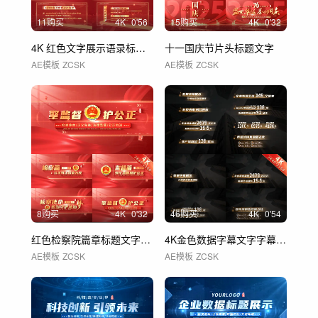
11购买
4
K
0'56
15购买
4
K
0'32
4K 红色文字展示语录标题金句字幕 01
十一国庆节片头标题文字
AE模板
ZCSK
AE模板
ZCSK
8购买
4
K
0'32
46购买
4
K
0'54
红色检察院篇章标题文字片花 01
4K金色数据字幕文字字幕条 01
AE模板
ZCSK
AE模板
ZCSK