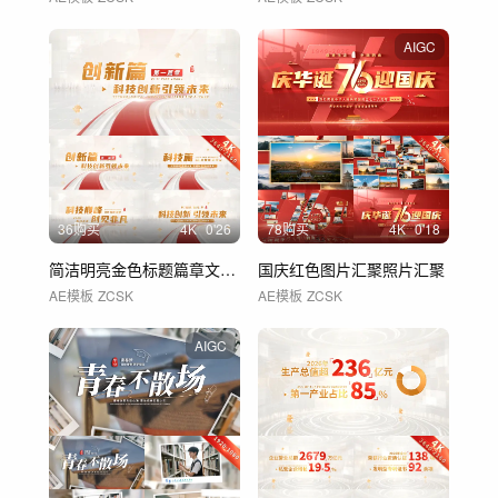
AIGC
36购买
4
K
0'26
78购买
4
K
0'18
简洁明亮金色标题篇章文字展示 01
国庆红色图片汇聚照片汇聚
AE模板
ZCSK
AE模板
ZCSK
AIGC