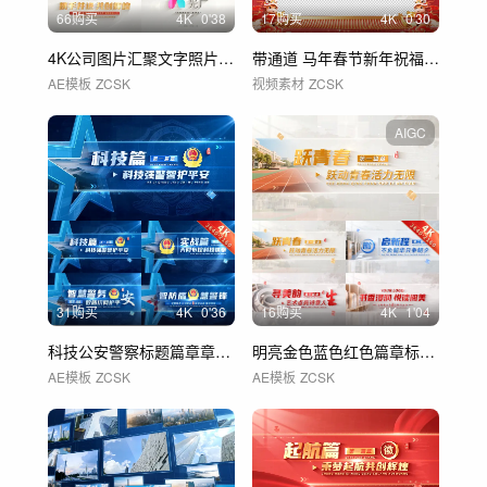
66购买
4
K
0'38
17购买
4
K
0'30
4K公司图片汇聚文字照片汇聚logo
带通道 马年春节新年祝福拜年视频框 A
AE模板
ZCSK
视频素材
ZCSK
AIGC
31购买
4
K
0'36
16购买
4
K
1'04
科技公安警察标题篇章章节片花 02
明亮金色蓝色红色篇章标题章节片花 01
AE模板
ZCSK
AE模板
ZCSK