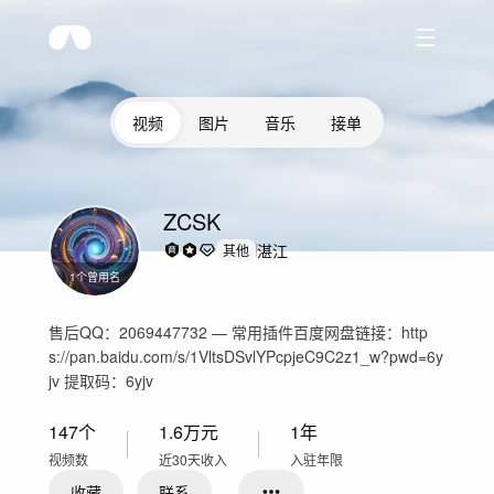
视频
图片
音乐
接单
ZCSK
湛江
其他
1
个曾用名
售后QQ：2069447732 — 常用插件百度网盘链接：http
s://pan.baidu.com/s/1VltsDSvlYPcpjeC9C2z1_w?pwd=6y
jv 提取码：6yjv
147
个
1.6万
元
1年
视频数
近30天收入
入驻年限
收藏
联系