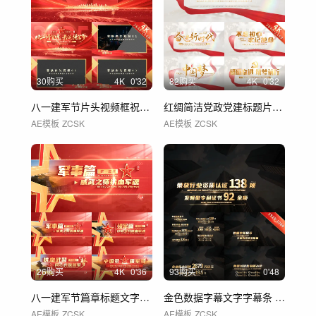
30购买
4
K
0'32
82购买
4
K
0'32
八一建军节片头视频框祝福边框 01
红绸简洁党政党建标题片头 01
AE模板
ZCSK
AE模板
ZCSK
26购买
4
K
0'36
93购买
0'48
八一建军节篇章标题文字片花 02
金色数据字幕文字字幕条 02
AE模板
ZCSK
AE模板
ZCSK