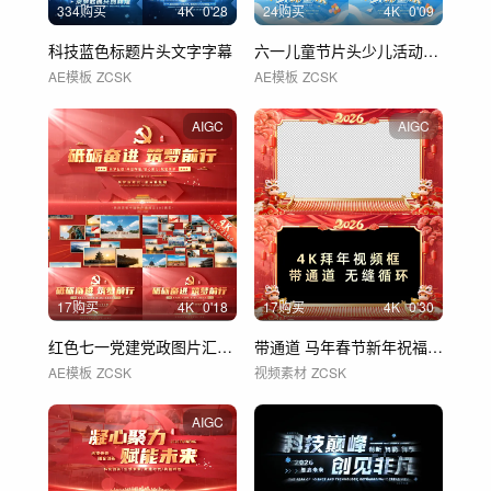
334购买
4
K
0'28
24购买
4
K
0'09
科技蓝色标题片头文字字幕
六一儿童节片头少儿活动片尾AE模板 01
AE模板
ZCSK
AE模板
ZCSK
AIGC
AIGC
17购买
4
K
0'18
17购买
4
K
0'30
红色七一党建党政图片汇聚照片汇聚文字
带通道 马年春节新年祝福拜年视频框 B
AE模板
ZCSK
视频素材
ZCSK
AIGC