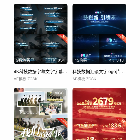
212购买
4
K
0'54
12购买
4
K
0'18
4K科技数据字幕文字字幕条 01
科技数据汇聚文字logo片头片尾
AE模板
ZCSK
AE模板
ZCSK
AIGC