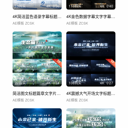
13购买
4
K
0'56
113购买
4
K
0'40
4K简洁蓝色语录字幕标题文字展示 02
4K金色数据字幕文字字幕条 02
AE模板
ZCSK
AE模板
ZCSK
20购买
4
K
0'24
108购买
4
K
0'27
简洁图文标题篇章文字片花片头 01
4K震撼大气开场文字标题片头 01
AE模板
ZCSK
AE模板
ZCSK