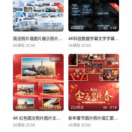
62购买
4
K
0'33
449购买
4
K
0'48
简洁照片墙图片展示照片汇聚logo 03
4K科技数据字幕文字字幕条 02
AE模板
ZCSK
AE模板
ZCSK
AIGC
AIGC
14购买
4
K
1'59
222购买
4
K
0'18
4K 红色图文照片图片文字展示 01
新年春节图片照片墙汇聚照片汇聚
AE模板
ZCSK
AE模板
ZCSK