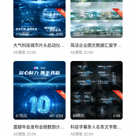
115购买
4
K
0'26
13购买
4
K
0'49
大气科技城市片头启动仪式片头片尾
简洁企业图文数据汇报字幕文字展示 01
AE模板
ZCSK
AE模板
ZCSK
67购买
4
K
0'58
84购买
0'48
震撼年会发布会倒数倒计时启动仪式片头
科技字幕条人名条文字数据字幕 01
AE模板
ZCSK
AE模板
ZCSK