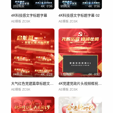
202购买
4
K
0'36
95购买
4
K
0'36
4K科技感文字标题字幕
4K科技感文字标题字幕 02
AE模板
ZCSK
AE模板
ZCSK
14购买
4
K
0'28
110购买
4
K
0'32
大气红色党建篇章标题文字党政片头 01
4K党建党政片头视频框祝福边框 01
AE模板
ZCSK
AE模板
ZCSK