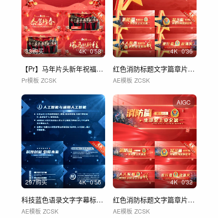
33购买
4
K
0'58
4
K
0'36
【Pr】马年片头新年祝福春节拜年视频框
红色消防标题文字篇章片花章节 02
Pr模板
ZCSK
AE模板
ZCSK
AIGC
297购买
4
K
0'56
4
K
0'32
科技蓝色语录文字字幕标题 10
红色消防标题文字篇章片花章节 01
AE模板
ZCSK
AE模板
ZCSK