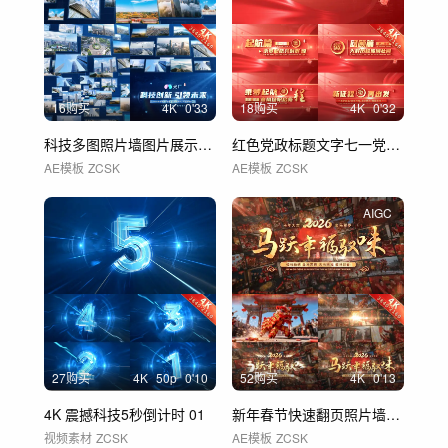
16购买
4
K
0'33
18购买
4
K
0'32
科技多图照片墙图片展示照片汇聚logo
红色党政标题文字七一党建篇章片花 01
AE模板
ZCSK
AE模板
ZCSK
AIGC
27购买
4
K
50
p
0'10
52购买
4
K
0'13
4K 震撼科技5秒倒计时 01
新年春节快速翻页照片墙汇聚创意片头片尾
视频素材
ZCSK
AE模板
ZCSK