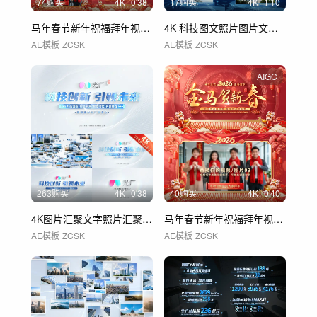
74购买
4
K
0'38
17购买
4
K
1'10
马年春节新年祝福拜年视频框AE模板 A
4K 科技图文照片图片文字展示 01
AE模板
ZCSK
AE模板
ZCSK
AIGC
263购买
4
K
0'38
40购买
4
K
0'40
4K图片汇聚文字照片汇聚logo
马年春节新年祝福拜年视频框AE模板 B
AE模板
ZCSK
AE模板
ZCSK