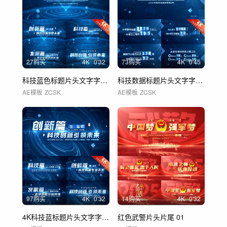
27购买
4
K
0'32
73购买
4
K
0'45
科技蓝色标题片头文字字幕 02
科技数据标题片头文字字幕展示
AE模板
ZCSK
AE模板
ZCSK
97购买
4
K
0'32
14购买
4
K
0'32
4K科技蓝标题片头文字字幕 01
红色武警片头片尾 01