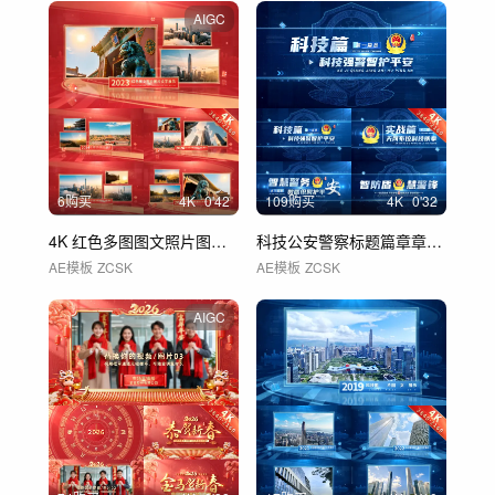
AIGC
6购买
4
K
0'42
109购买
4
K
0'32
4K 红色多图图文照片图片文字展示 01
科技公安警察标题篇章章节片花 01
AE模板
ZCSK
AE模板
ZCSK
AIGC