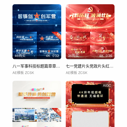
46购买
4
K
0'32
36购买
4
K
0'36
八一军事科技标题篇章章节片花 01
七一党建片头党政片头红色标题文字 01
AE模板
ZCSK
AE模板
ZCSK
AIGC