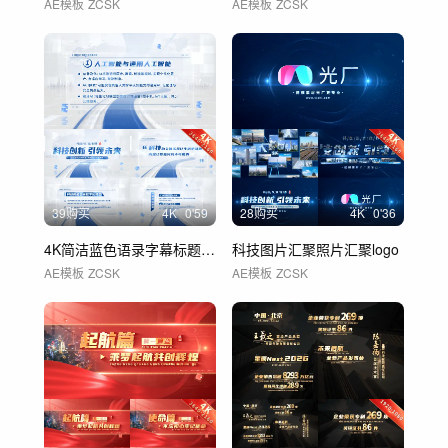
AE模板
ZCSK
AE模板
ZCSK
39购买
4
K
0'59
28购买
4
K
0'36
4K简洁蓝色语录字幕标题文字展示 01
科技图片汇聚照片汇聚logo
AE模板
ZCSK
AE模板
ZCSK