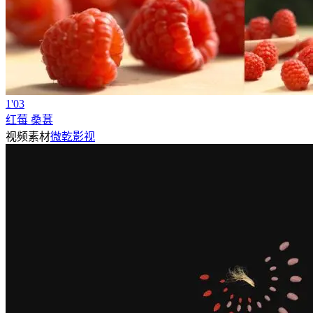
1'03
红莓 桑葚
视频素材
微乾影视