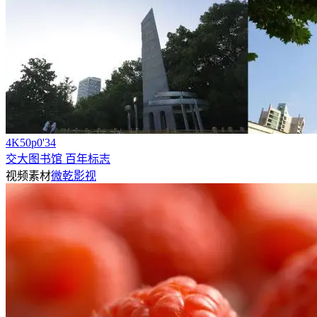
4
K
50
p
0'34
交大图书馆 百年标志
视频素材
微乾影视