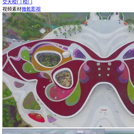
交大校门 校门
视频素材
微乾影视