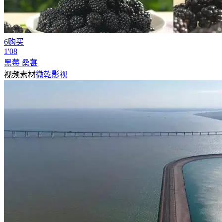
6购买
1'08
黑莓 桑葚
视频素材
微乾影视