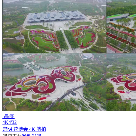
5购买
4
K
4'32
崇明 花博会 4K 航拍