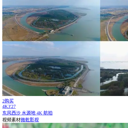
2购买
4
K
3'27
东风西沙 水源地 4K 航拍
视频素材
微乾影视