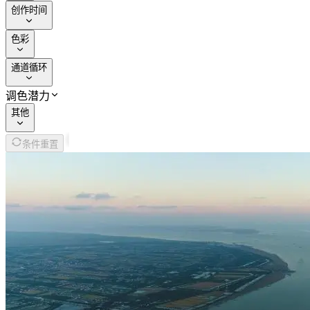
创作时间
色彩
通道循环
调色潜力
其他
条件重置