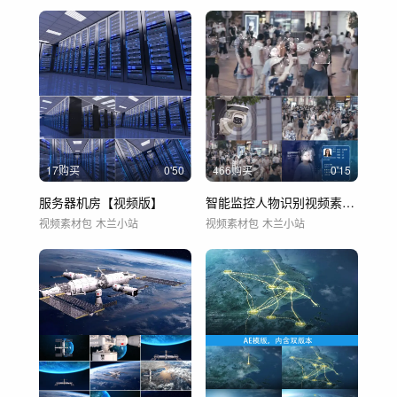
17购买
0'50
466购买
0'15
服务器机房【视频版】
智能监控人物识别视频素材（可直接使用）
视频素材包
木兰小站
视频素材包
木兰小站