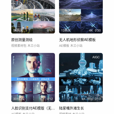
54购买
0'17
13购买
4
K
0'30
原创测量测绘
无人机地形侦察AE模板
视频素材包
木兰小站
AE模板
木兰小站
AIGC
301购买
0'12
4
K
60
p
0'13
人脸识别支付AE模版（无需插件）
陆家嘴外滩生长
AE模板
木兰小站
视频素材
木兰小站