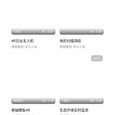
1购买
4
K
0'29
4
K
0'30
4K日出无人机
地形扫描测绘
视频素材
木兰小站
视频素材
木兰小站
AIGC
88购买
4
K
1'19
1购买
4
K
1'24
卷轴模板4K
生态环境实时监测