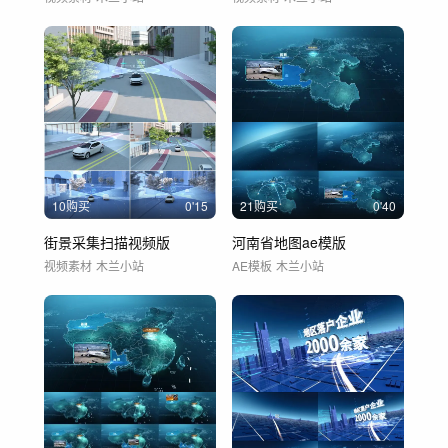
10购买
0'15
21购买
0'40
街景采集扫描视频版
河南省地图ae模版
视频素材
木兰小站
AE模板
木兰小站