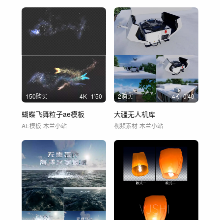
150购买
4
K
1'50
2购买
4
K
0'40
蝴蝶飞舞粒子ae模板
大疆无人机库
AE模板
木兰小站
视频素材
木兰小站