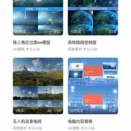
80购买
0'37
10购买
0'18
珠三角区位图ae模版
高铁路网视频版
AE模板
木兰小站
视频素材
木兰小站
1购买
4
K
1'08
207购买
0'32
无人机巡查电网
电脑内容替换
视频素材
木兰小站
AE模板
木兰小站