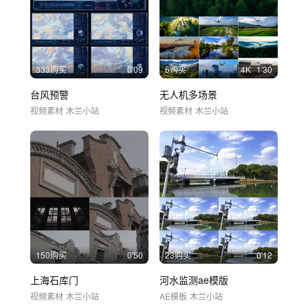
333购买
0'09
6购买
4
K
1'30
台风预警
无人机多场景
视频素材
木兰小站
视频素材
木兰小站
150购买
0'50
23购买
0'12
上海石库门
河水监测ae模版
视频素材
木兰小站
AE模板
木兰小站