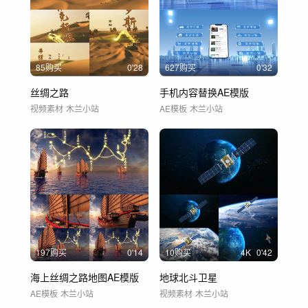
85购买
0'28
627购买
0'32
丝绸之路
手机内容替换AE模版
视频素材
木兰小站
AE模板
木兰小站
197购买
0'14
10购买
4
K
0'42
海上丝绸之路地图AE模版
地球北斗卫星
AE模板
木兰小站
视频素材
木兰小站