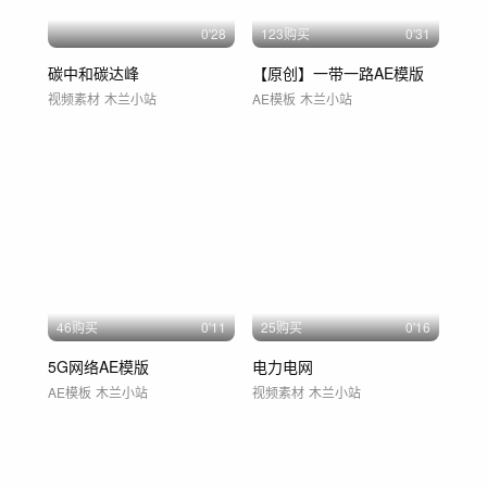
0'28
123购买
0'31
碳中和碳达峰
【原创】一带一路AE模版
视频素材
木兰小站
AE模板
木兰小站
46购买
0'11
25购买
0'16
5G网络AE模版
电力电网
AE模板
木兰小站
视频素材
木兰小站