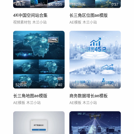
4购买
4
K
0'55
162购买
0'37
4K中国空间站合集
长三角区位图ae模版
视频素材包
木兰小站
AE模板
木兰小站
52购买
0'40
160购买
4
K
0'45
长三角地图ae模版
商务数据增长ae模板
AE模板
木兰小站
AE模板
木兰小站