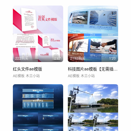
222购买
0'47
2192购买
1'20
红头文件ae模版
科技图片ae模板【无需插件】
AE模板
木兰小站
AE模板
木兰小站