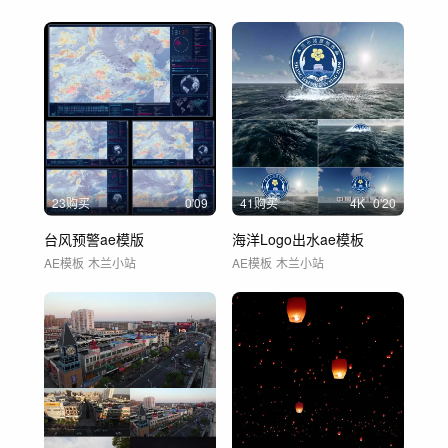
23购买
0'09
41购买
4
K
0'20
台风预警ae模版
海洋Logo出水ae模板
AE模板
木兰小站
AE模板
木兰小站